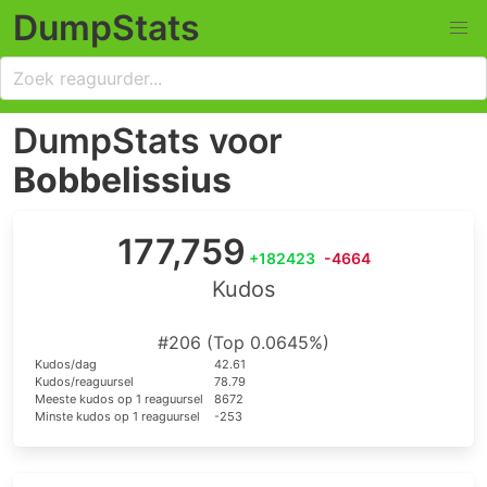
DumpStats
DumpStats voor
Bobbelissius
177,759
+182423
-4664
Kudos
#206 (Top 0.0645%)
Kudos/dag
42.61
Kudos/reaguursel
78.79
Meeste kudos op 1 reaguursel
8672
Minste kudos op 1 reaguursel
-253