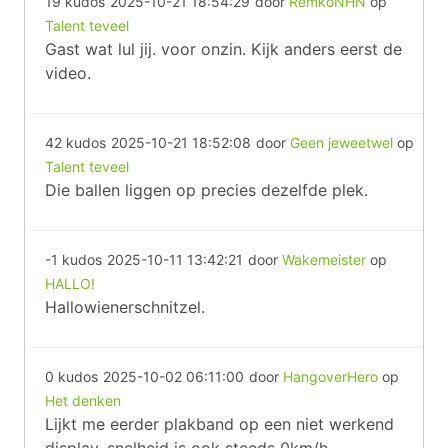
19 kudos
2025-10-21 18:54:29
door
RemkoNHN
op
Talent teveel
Gast wat lul jij. voor onzin. Kijk anders eerst de
video.
42 kudos
2025-10-21 18:52:08
door
Geen jeweetwel
op
Talent teveel
Die ballen liggen op precies dezelfde plek.
-1 kudos
2025-10-11 13:42:21
door
Wakemeister
op
HALLO!
Hallowienerschnitzel.
0 kudos
2025-10-02 06:11:00
door
HangoverHero
op
Het denken
Lijkt me eerder plakband op een niet werkend