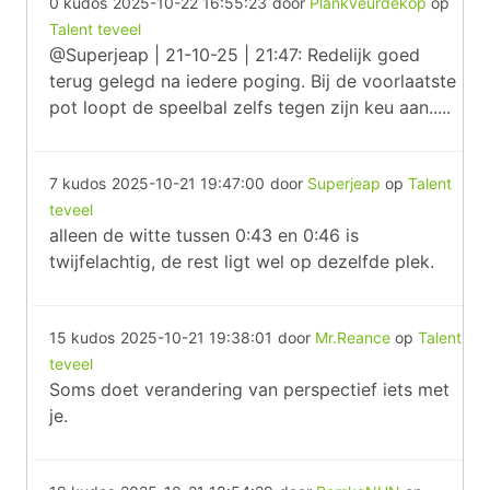
0 kudos
2025-10-22 16:55:23
door
Plankveurdekop
op
Talent teveel
@Superjeap | 21-10-25 | 21:47: Redelijk goed
terug gelegd na iedere poging. Bij de voorlaatste
pot loopt de speelbal zelfs tegen zijn keu aan.....
7 kudos
2025-10-21 19:47:00
door
Superjeap
op
Talent
teveel
alleen de witte tussen 0:43 en 0:46 is
twijfelachtig, de rest ligt wel op dezelfde plek.
15 kudos
2025-10-21 19:38:01
door
Mr.Reance
op
Talent
teveel
Soms doet verandering van perspectief iets met
je.