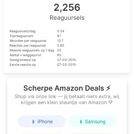
2,256
Reaguursels
Reaguursels/dag
0.54
Topreaguursels
81
Woorden per reaguursel
13.7
Reacties per reaguursel
0.85
Meeste reaguursels op 1 dag
20
Aantal x weggejorist
65
Geregistreerd op
07-03-2015
Eerste reactie op
07-03-2015
Scherpe Amazon Deals ⚡
Shop via onze link — jij betaalt niets extra, wij
krijgen een klein steuntje van Amazon 💚
📱 iPhone
📱 Samsung