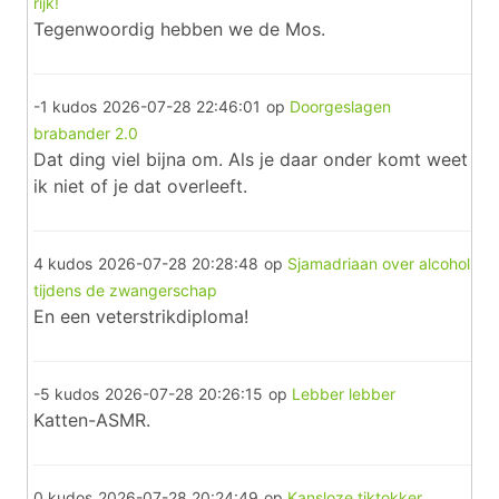
rijk!
Tegenwoordig hebben we de Mos.
-1 kudos
2026-07-28 22:46:01
op
Doorgeslagen
brabander 2.0
Dat ding viel bijna om. Als je daar onder komt weet
ik niet of je dat overleeft.
4 kudos
2026-07-28 20:28:48
op
Sjamadriaan over alcohol
tijdens de zwangerschap
En een veterstrikdiploma!
-5 kudos
2026-07-28 20:26:15
op
Lebber lebber
Katten-ASMR.
0 kudos
2026-07-28 20:24:49
op
Kansloze tiktokker