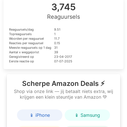
3,745
Reaguursels
Reaguursels/dag
9.51
Topreaguursels
1
Woorden per reaguursel
11.7
Reacties per reaguursel
0.15
Meeste reaguursels op 1 dag
31
Aantal x weggejorist
39
Geregistreerd op
23-04-2017
Eerste reactie op
07-07-2025
Scherpe Amazon Deals ⚡
Shop via onze link — jij betaalt niets extra, wij
krijgen een klein steuntje van Amazon 💚
📱 iPhone
📱 Samsung