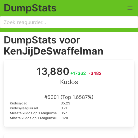
DumpStats
DumpStats voor
KenJijDeSwaffelman
13,880
+17362
-3482
Kudos
#5301 (Top 1.6587%)
Kudos/dag
35.23
Kudos/reaguursel
3.71
Meeste kudos op 1 reaguursel
357
Minste kudos op 1 reaguursel
-120