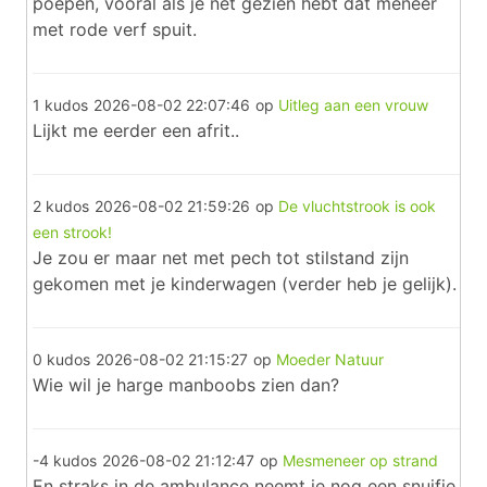
poepen, vooral als je net gezien hebt dat meneer
met rode verf spuit.
1 kudos
2026-08-02 22:07:46
op
Uitleg aan een vrouw
Lijkt me eerder een afrit..
2 kudos
2026-08-02 21:59:26
op
De vluchtstrook is ook
een strook!
Je zou er maar net met pech tot stilstand zijn
gekomen met je kinderwagen (verder heb je gelijk).
0 kudos
2026-08-02 21:15:27
op
Moeder Natuur
Wie wil je harge manboobs zien dan?
-4 kudos
2026-08-02 21:12:47
op
Mesmeneer op strand
En straks in de ambulance neemt ie nog een snuifje.