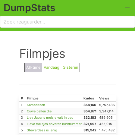
DumpStats
Filmpjes
All-time
Vandaag
Gisteren
#
Filmpje
Kudos
Views
1
Kameelteen
358,166
5,757,436
2
Ouwe ballen die!
354,871
3,347,114
3
Liev Japans meisje valt in bad
332,183
489,905
4
Lieve meisjes coveren kudtnummer
321,997
425,015
5
Stewardess is lenig
315,942
1,475,482