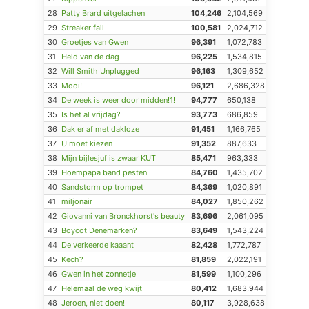
28
Patty Brard uitgelachen
104,246
2,104,569
29
Streaker fail
100,581
2,024,712
30
Groetjes van Gwen
96,391
1,072,783
31
Held van de dag
96,225
1,534,815
32
Will Smith Unplugged
96,163
1,309,652
33
Mooi!
96,121
2,686,328
34
De week is weer door midden!1!
94,777
650,138
35
Is het al vrijdag?
93,773
686,859
36
Dak er af met dakloze
91,451
1,166,765
37
U moet kiezen
91,352
887,633
38
Mijn bijlesjuf is zwaar KUT
85,471
963,333
39
Hoempapa band pesten
84,760
1,435,702
40
Sandstorm op trompet
84,369
1,020,891
41
miljonair
84,027
1,850,262
42
Giovanni van Bronckhorst's beauty
83,696
2,061,095
43
Boycot Denemarken?
83,649
1,543,224
44
De verkeerde kaaant
82,428
1,772,787
45
Kech?
81,859
2,022,191
46
Gwen in het zonnetje
81,599
1,100,296
47
Helemaal de weg kwijt
80,412
1,683,944
48
Jeroen, niet doen!
80,117
3,928,638