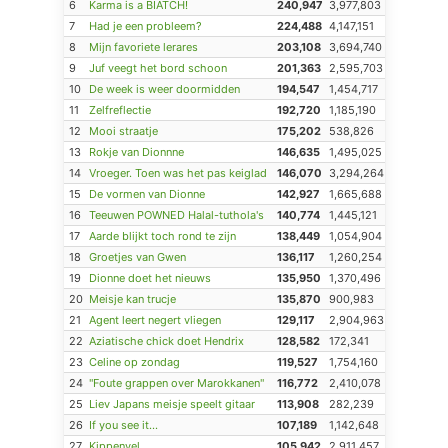
6
Karma is a BIATCH!
240,947
3,977,803
7
Had je een probleem?
224,488
4,147,151
8
Mijn favoriete lerares
203,108
3,694,740
9
Juf veegt het bord schoon
201,363
2,595,703
10
De week is weer doormidden
194,547
1,454,717
11
Zelfreflectie
192,720
1,185,190
12
Mooi straatje
175,202
538,826
13
Rokje van Dionnne
146,635
1,495,025
14
Vroeger. Toen was het pas keiglad
146,070
3,294,264
15
De vormen van Dionne
142,927
1,665,688
16
Teeuwen POWNED Halal-tuthola's
140,774
1,445,121
17
Aarde blijkt toch rond te zijn
138,449
1,054,904
18
Groetjes van Gwen
136,117
1,260,254
19
Dionne doet het nieuws
135,950
1,370,496
20
Meisje kan trucje
135,870
900,983
21
Agent leert negert vliegen
129,117
2,904,963
22
Aziatische chick doet Hendrix
128,582
172,341
23
Celine op zondag
119,527
1,754,160
24
"Foute grappen over Marokkanen"
116,772
2,410,078
25
Liev Japans meisje speelt gitaar
113,908
282,239
26
If you see it...
107,189
1,142,648
27
Kippenvel
105,942
2,911,457