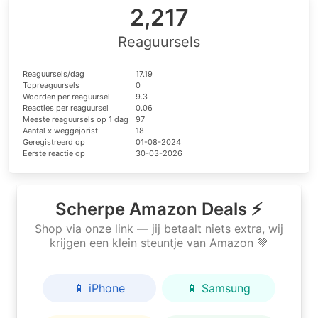
2,217
Reaguursels
Reaguursels/dag
17.19
Topreaguursels
0
Woorden per reaguursel
9.3
Reacties per reaguursel
0.06
Meeste reaguursels op 1 dag
97
Aantal x weggejorist
18
Geregistreerd op
01-08-2024
Eerste reactie op
30-03-2026
Scherpe Amazon Deals ⚡
Shop via onze link — jij betaalt niets extra, wij
krijgen een klein steuntje van Amazon 💚
📱 iPhone
📱 Samsung