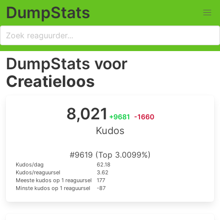
DumpStats
DumpStats voor
Creatieloos
8,021
+9681
-1660
Kudos
#9619 (Top 3.0099%)
Kudos/dag
62.18
Kudos/reaguursel
3.62
Meeste kudos op 1 reaguursel
177
Minste kudos op 1 reaguursel
-87