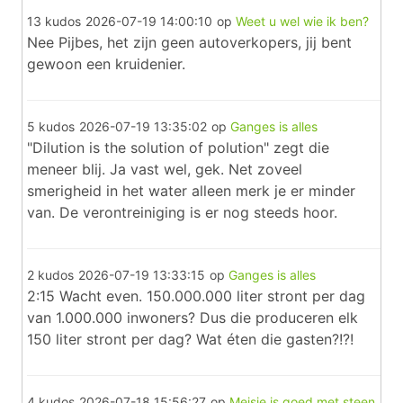
13 kudos
2026-07-19 14:00:10
op
Weet u wel wie ik ben?
Nee Pijbes, het zijn geen autoverkopers, jij bent
gewoon een kruidenier.
5 kudos
2026-07-19 13:35:02
op
Ganges is alles
"Dilution is the solution of polution" zegt die
meneer blij. Ja vast wel, gek. Net zoveel
smerigheid in het water alleen merk je er minder
van. De verontreiniging is er nog steeds hoor.
2 kudos
2026-07-19 13:33:15
op
Ganges is alles
2:15 Wacht even. 150.000.000 liter stront per dag
van 1.000.000 inwoners? Dus die produceren elk
150 liter stront per dag? Wat éten die gasten?!?!
4 kudos
2026-07-18 15:56:27
op
Meisje is goed met steen