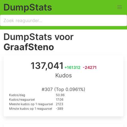
DumpStats
DumpStats voor
GraafSteno
137,041
+161312
-24271
Kudos
#307 (Top 0.0961%)
Kudos/dag
50.96
Kudos/reaguursel
17.06
Meeste kudos op 1 reaguursel
2123
Minste kudos op 1 reaguursel
-389