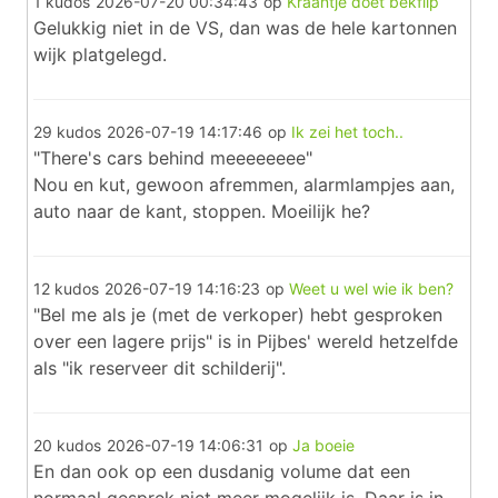
1 kudos
2026-07-20 00:34:43
op
Kraantje doet bekflip
Gelukkig niet in de VS, dan was de hele kartonnen
wijk platgelegd.
29 kudos
2026-07-19 14:17:46
op
Ik zei het toch..
"There's cars behind meeeeeeee"
Nou en kut, gewoon afremmen, alarmlampjes aan,
auto naar de kant, stoppen. Moeilijk he?
12 kudos
2026-07-19 14:16:23
op
Weet u wel wie ik ben?
"Bel me als je (met de verkoper) hebt gesproken
over een lagere prijs" is in Pijbes' wereld hetzelfde
als "ik reserveer dit schilderij".
20 kudos
2026-07-19 14:06:31
op
Ja boeie
En dan ook op een dusdanig volume dat een