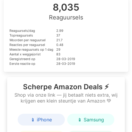
8,035
Reaguursels
Reaguursels/dag
2.99
Topreaguursels
37
Woorden per reaguursel
21.7
Reacties per reaguursel
0.48
Meeste reaguursels op 1 dag
29
Aantal x weggejorist
83
Geregistreerd op
28-03-2019
Eerste reactie op
28-03-2019
Scherpe Amazon Deals ⚡
Shop via onze link — jij betaalt niets extra, wij
krijgen een klein steuntje van Amazon 💚
📱 iPhone
📱 Samsung