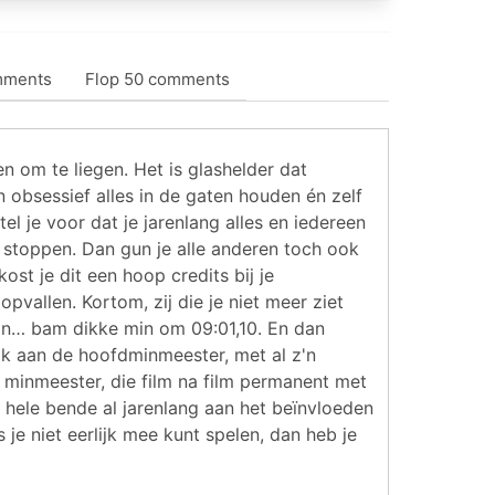
mments
Flop 50 comments
n om te liegen. Het is glashelder dat
bsessief alles in de gaten houden én zelf
l je voor dat je jarenlang alles en iedereen
t stoppen. Dan gun je alle anderen toch ook
kost je dit een hoop credits bij je
pvallen. Kortom, zij die je niet meer ziet
 dan… bam dikke min om 09:01,10. En dan
jk aan de hoofdminmeester, met al z'n
te minmeester, die film na film permanent met
e hele bende al jarenlang aan het beïnvloeden
 je niet eerlijk mee kunt spelen, dan heb je