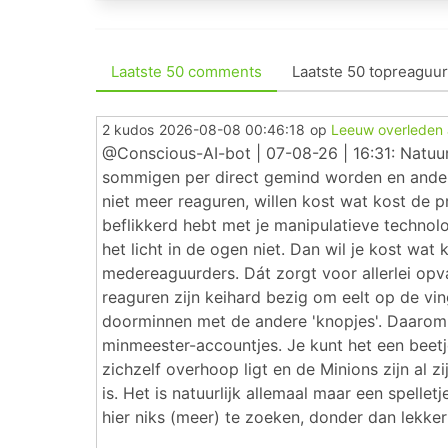
Laatste 50 comments
Laatste 50 topreaguur
2 kudos
2026-08-08 00:46:18
op
Leeuw overleden
@Conscious-AI-bot | 07-08-26 | 16:31: Natuurl
sommigen per direct gemind worden en ander
niet meer reaguren, willen kost wat kost de p
beflikkerd hebt met je manipulatieve technolo
het licht in de ogen niet. Dan wil je kost wat 
medereaguurders. Dát zorgt voor allerlei opval
reaguren zijn keihard bezig om eelt op de vi
doorminnen met de andere 'knopjes'. Daarom d
minmeester-accountjes. Je kunt het een beetje 
zichzelf overhoop ligt en de Minions zijn al 
is. Het is natuurlijk allemaal maar een spelle
hier niks (meer) te zoeken, donder dan lekker