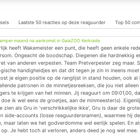
sels
Laatste 50 reacties op deze reaguurder
Top 50 co
 amper maand na aankomst in GaiaZOO Kerkrade
ijk heeft Wakemeister een punt, die heeft geen enkele rede
som. Ongeacht de boodschap. Diegenen die hardnekkig en o
ret van anderen verpesten. Team Pretverpester zeg maar. Ste
gische handigheidjes en dat dit tegen je zin in ineens moe
kost je eigen positie op de ranglijst in stand houden, ook al 
lende patronen in de minnetjesreeksen, die jou niet alleen o
ngers te krijgen van het minnen. Jij reaguurt om 09:01,00,
oe ik wel eens de groetjes, aan de minmeester(s). Eigenli
zien als Gru in 'verschrikkelijke ikke', Gru is daar de gro
zijn side-accounts (losse reaguurdersnamen), waarmee hij d
tje, maar laten we het godverdomme wel eerlijk spelen. En als
 op. Je hebt toch al verloren, anders deed je nog wel mee.