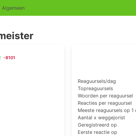
Algemeen
eister
2
-8101
)
Reaguursels/dag
Topreaguursels
Woorden per reaguursel
Reacties per reaguursel
Meeste reaguursels op 1
Aantal x weggejorist
Geregistreerd op
Eerste reactie op