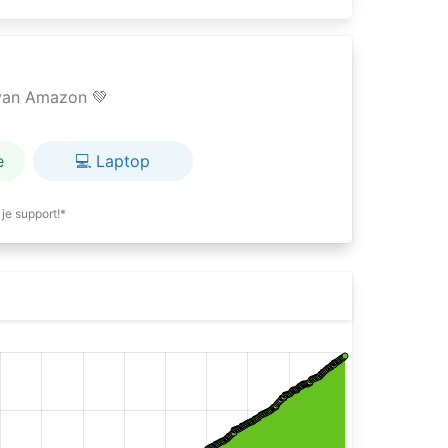
e van Amazon 💚
e
💻 Laptop
je support!*