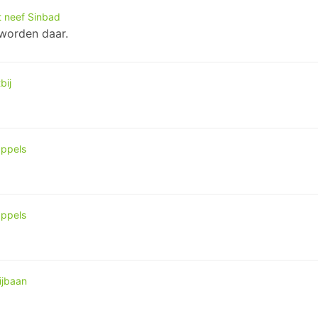
t neef Sinbad
worden daar.
bij
appels
appels
ijbaan