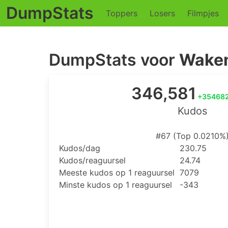
DumpStats
Toppers
Losers
Filmpjes
DumpStats voor
Wakem
346,581
+35468
Kudos
#67 (Top 0.0210%
Kudos/dag
230.75
Kudos/reaguursel
24.74
Meeste kudos op 1 reaguursel
7079
Minste kudos op 1 reaguursel
-343