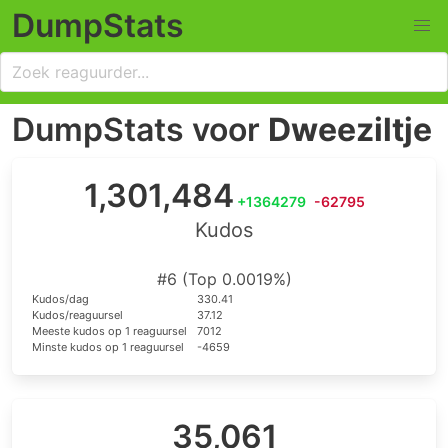
DumpStats
DumpStats voor
Dweeziltje
1,301,484
+1364279
-62795
Kudos
#6 (Top 0.0019%)
Kudos/dag
330.41
Kudos/reaguursel
37.12
Meeste kudos op 1 reaguursel
7012
Minste kudos op 1 reaguursel
-4659
35,061