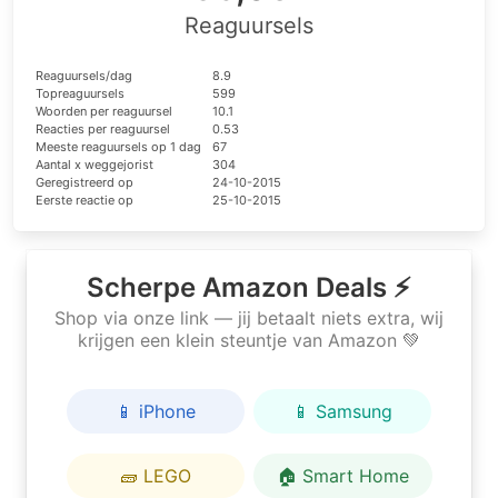
Reaguursels
Reaguursels/dag
8.9
Topreaguursels
599
Woorden per reaguursel
10.1
Reacties per reaguursel
0.53
Meeste reaguursels op 1 dag
67
Aantal x weggejorist
304
Geregistreerd op
24-10-2015
Eerste reactie op
25-10-2015
Scherpe Amazon Deals ⚡
Shop via onze link — jij betaalt niets extra, wij
krijgen een klein steuntje van Amazon 💚
📱 iPhone
📱 Samsung
🧱 LEGO
🏠 Smart Home