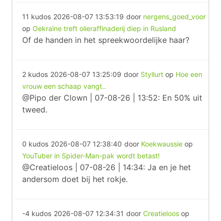
11 kudos
2026-08-07 13:53:19
door
nergens_goed_voor
op
Oekraïne treft olieraffinaderij diep in Rusland
Of de handen in het spreekwoordelijke haar?
2 kudos
2026-08-07 13:25:09
door
Styllurt
op
Hoe een
vrouw een schaap vangt..
@Pipo der Clown | 07-08-26 | 13:52: En 50% uit
tweed.
0 kudos
2026-08-07 12:38:40
door
Koekwaussie
op
YouTuber in Spider-Man-pak wordt betast!
@Creatieloos | 07-08-26 | 14:34: Ja en je het
andersom doet bij het rokje.
-4 kudos
2026-08-07 12:34:31
door
Creatieloos
op