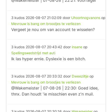
@Wakemeister | 07-08-26 | 22:21: voortegel
3 kudos
2026-08-07 21:02:09
door
Uhoortnogvanons
op
Mevrouw is bang om broodjes te verliezen
Vergeet je nou om van account te wisselen?
3 kudos
2026-08-07 20:43:42
door
insane
op
Spellingswedstrijd met auti
Ik las hyper ernie. Dyslexie is een bitch.
3 kudos
2026-08-07 20:33:32
door
Dweeziltje
op
Mevrouw is bang om broodjes te verliezen
@Wakemeister | 07-08-26 | 22:30: Goed idee,
thnx. Dan houdt 'ie misschien even z'n muil.
3 kudos
2026-08-07 20:30:16
door
Wakemeister
op