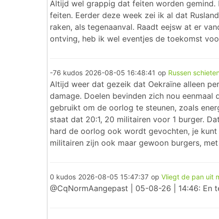
Altijd wel grappig dat feiten worden gemind. H
feiten. Eerder deze week zei ik al dat Ruslan
raken, als tegenaanval. Raadt eejsw at er van
ontving, heb ik wel eventjes de toekomst voor
-76 kudos
2026-08-05 16:48:41
op
Russen schiete
Altijd weer dat gezeik dat Oekraïne alleen p
damage. Doelen bevinden zich nou eenmaal dich
gebruikt om de oorlog te steunen, zoals energi
staat dat 20:1, 20 militairen voor 1 burger.
hard de oorlog ook wordt gevochten, je kunt 
militairen zijn ook maar gewoon burgers, met
0 kudos
2026-08-05 15:47:37
op
Vliegt de pan uit 
@CqNormAangepast | 05-08-26 | 14:46: En ter