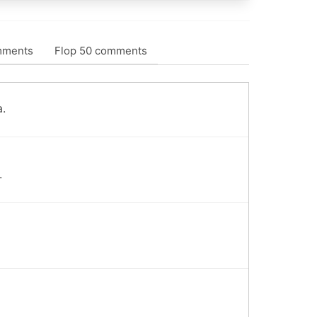
mments
Flop 50 comments
a.
.