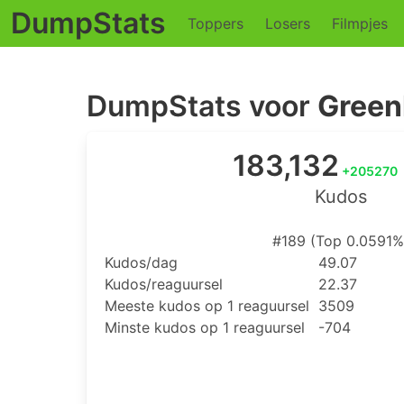
DumpStats
Toppers
Losers
Filmpjes
DumpStats voor
Green
183,132
+205270
Kudos
#189 (Top 0.0591%
Kudos/dag
49.07
Kudos/reaguursel
22.37
Meeste kudos op 1 reaguursel
3509
Minste kudos op 1 reaguursel
-704