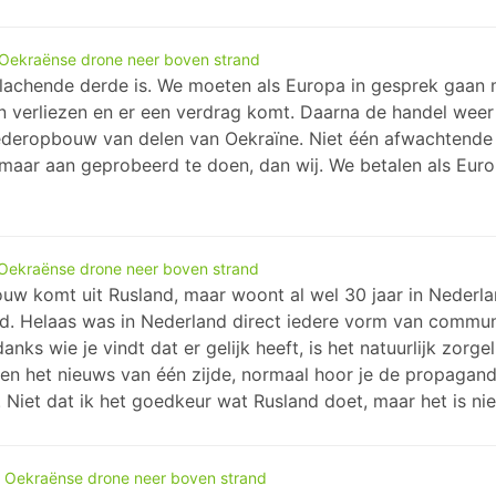
 Oekraënse drone neer boven strand
lachende derde is. We moeten als Europa in gesprek gaan 
 en verliezen en er een verdrag komt. Daarna de handel wee
deropbouw van delen van Oekraïne. Niet één afwachtende 
val maar aan geprobeerd te doen, dan wij. We betalen als Eu
 Oekraënse drone neer boven strand
w komt uit Rusland, maar woont al wel 30 jaar in Nederlan
rd. Helaas was in Nederland direct iedere vorm van commun
anks wie je vindt dat er gelijk heeft, is het natuurlijk zor
n het nieuws van één zijde, normaal hoor je de propaganda
Niet dat ik het goedkeur wat Rusland doet, maar het is nie
n Oekraënse drone neer boven strand