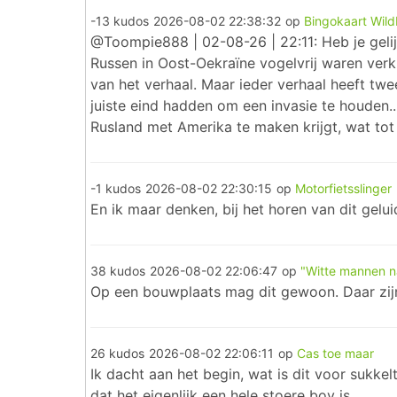
-13 kudos
2026-08-02 22:38:32
op
Bingokaart Wild
@Toompie888 | 02-08-26 | 22:11: Heb je gelij
Russen in Oost-Oekraïne vogelvrij waren verk
van het verhaal. Maar ieder verhaal heeft twe
juiste eind hadden om een invasie te houden...
Rusland met Amerika te maken krijgt, wat tot 
-1 kudos
2026-08-02 22:30:15
op
Motorfietsslinger
En ik maar denken, bij het horen van dit gelu
38 kudos
2026-08-02 22:06:47
op
"Witte mannen na
Op een bouwplaats mag dit gewoon. Daar zij
26 kudos
2026-08-02 22:06:11
op
Cas toe maar
Ik dacht aan het begin, wat is dit voor sukke
dat het eigenlijk een hele stoere boy is....