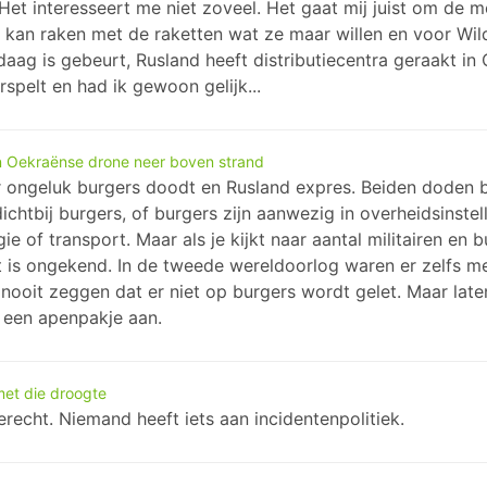
et interesseert me niet zoveel. Het gaat mij juist om de me
d kan raken met de raketten wat ze maar willen en voor Wild
daag is gebeurt, Rusland heeft distributiecentra geraakt in
spelt en had ik gewoon gelijk...
n Oekraënse drone neer boven strand
er ongeluk burgers doodt en Rusland expres. Beiden doden b
tbij burgers, of burgers zijn aanwezig in overheidsinstell
e of transport. Maar als je kijkt naar aantal militairen en 
 Dat is ongekend. In de tweede wereldoorlog waren er zelfs 
nooit zeggen dat er niet op burgers wordt gelet. Maar lat
 een apenpakje aan.
met die droogte
echt. Niemand heeft iets aan incidentenpolitiek.