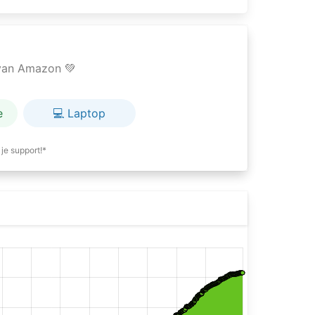
e van Amazon 💚
e
💻 Laptop
je support!*