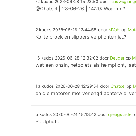
-2 kudos
2026-06-28 15:28:53
door
nieuwsgierig
@Chatsel | 28-06-26 | 14:29: Waarom?
2 kudos
2026-06-28 12:44:55
door
MVahl
op
Moto
Korte broek en slippers verplichten ja..?
-6 kudos
2026-06-28 12:32:02
door
Deuger
op
M
wat een onzin, netzoiets als helmplicht, laat 
13 kudos
2026-06-28 12:29:54
door
Chatsel
op
M
en die motoren met verlengd achterwiel ve
5 kudos
2026-06-24 18:13:42
door
qreaguurder
Poolphoto.