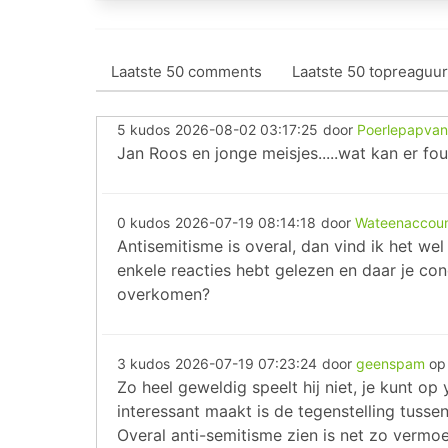
Laatste 50 comments
Laatste 50 topreaguur
5 kudos
2026-08-02 03:17:25
door
Poerlepapvan
Jan Roos en jonge meisjes.....wat kan er fo
0 kudos
2026-07-19 08:14:18
door
Wateenaccou
Antisemitisme is overal, dan vind ik het wel
enkele reacties hebt gelezen en daar je con
overkomen?
3 kudos
2026-07-19 07:23:24
door
geenspam
o
Zo heel geweldig speelt hij niet, je kunt o
interessant maakt is de tegenstelling tuss
Overal anti-semitisme zien is net zo vermoei