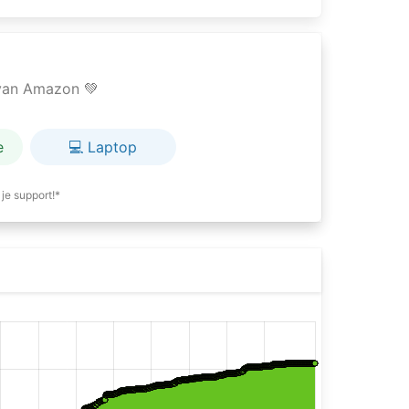
e van Amazon 💚
e
💻 Laptop
je support!*