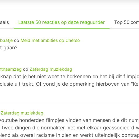
sels
Laatste 50 reacties op deze reaguurder
Top 50 co
baatje
op
Meid met ambities op Cherso
ut gaan?
ntnaamzeg
op
Zaterdag muziekdag
 knap dat je het niet weet te herkennen en het bij dit filmp
clusie uit trekt. Of vond je de opmerking hierboven van "Ke
p
Zaterdag muziekdag
p youtube honderden filmpjes vinden van mensen die dit num
en twee dingen die normaliter niet met elkaar geassocieerd
end als overal racisme in zien en werkt uiteindelijk contra