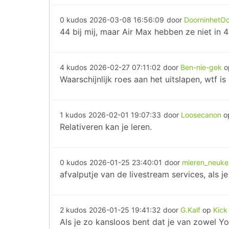
0 kudos
2026-03-08 16:56:09
door
DoorninhetO
44 bij mij, maar Air Max hebben ze niet in 4
4 kudos
2026-02-27 07:11:02
door
Ben-nie-gek
Waarschijnlijk roes aan het uitslapen, wtf 
1 kudos
2026-02-01 19:07:33
door
Loosecanon
o
Relativeren kan je leren.
0 kudos
2026-01-25 23:40:01
door
mieren_neuke
afvalputje van de livestream services, als j
2 kudos
2026-01-25 19:41:32
door
G.Kalf
op
Kick
Als je zo kansloos bent dat je van zowel Yo