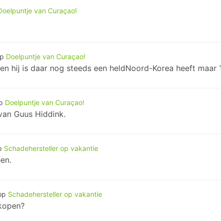
Doelpuntje van Curaçao!
op
Doelpuntje van Curaçao!
en hij is daar nog steeds een heldNoord-Korea heeft maar 1
p
Doelpuntje van Curaçao!
van Guus Hiddink.
p
Schadehersteller op vakantie
en.
op
Schadehersteller op vakantie
rkopen?