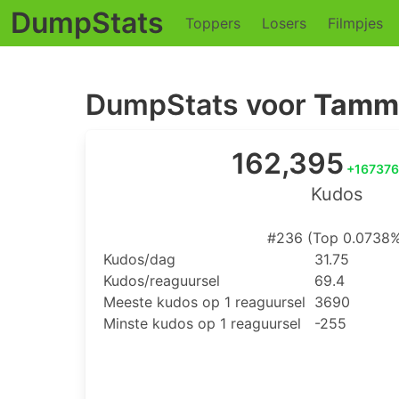
DumpStats
Toppers
Losers
Filmpjes
DumpStats voor
Tamm
162,395
+167376
Kudos
#236 (Top 0.0738%
Kudos/dag
31.75
Kudos/reaguursel
69.4
Meeste kudos op 1 reaguursel
3690
Minste kudos op 1 reaguursel
-255