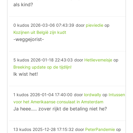
als kind?
0 kudos
2026-03-06 07:43:39
door
pieviedie
op
Kozijnen uit België zijn kudt
-weggejorist-
5 kudos
2026-01-18 22:43:03
door
Hetlievemeisje
op
Breeking update op de tijdlijn!
Ik wist het!
1 kudos
2026-01-04 17:40:00
door
lordwally
op
Intussen
voor het Amerikaanse consulaat in Amsterdam
Ja heee..... zover rijkt de betaling niet he?
13 kudos
2025-12-28 17:15:32
door
PeterPandemie
op