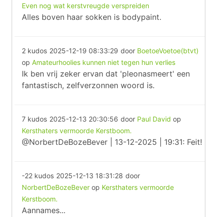
Even nog wat kerstvreugde verspreiden
Alles boven haar sokken is bodypaint.
2 kudos
2025-12-19 08:33:29
door
BoetoeVoetoe(btvt)
op
Amateurhoolies kunnen niet tegen hun verlies
Ik ben vrij zeker ervan dat 'pleonasmeert' een
fantastisch, zelfverzonnen woord is.
7 kudos
2025-12-13 20:30:56
door
Paul David
op
Kersthaters vermoorde Kerstboom.
@NorbertDeBozeBever | 13-12-2025 | 19:31: Feit!
-22 kudos
2025-12-13 18:31:28
door
NorbertDeBozeBever
op
Kersthaters vermoorde
Kerstboom.
Aannames...