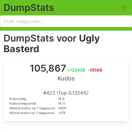
DumpStats
DumpStats voor
Ugly
Basterd
105,867
+122436
-16569
Kudos
#423 (Top 0.1324%)
Kudos/dag
18.6
Kudos/reaguursel
14.11
Meeste kudos op 1 reaguursel
3959
Minste kudos op 1 reaguursel
-479