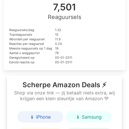
7,501
Reaguursels
Reaguursels/dag
1.32
Topreaguursels
15
Woorden per reaguursel
11.6
Reacties per reaguursel
0.24
Meeste reaguursels op 1 dag
19
Aantal x weggejorist
79
Geregistreerd op
05-01-2011
Eerste reactie op
05-01-2011
Scherpe Amazon Deals ⚡
Shop via onze link — jij betaalt niets extra, wij
krijgen een klein steuntje van Amazon 💚
📱 iPhone
📱 Samsung