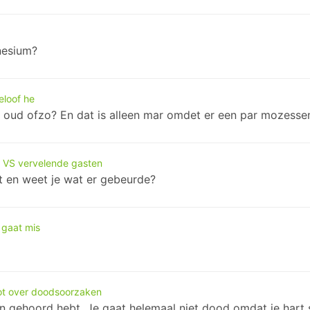
gnesium?
eloof he
r oud ofzo? En dat is alleen mar omdet er een par mozesse
 VS vervelende gasten
t en weet je wat er gebeurde?
 gaat mis
ot over doodsoorzaken
den gehoord hebt. Je gaat helemaal niet dood omdat je hart s