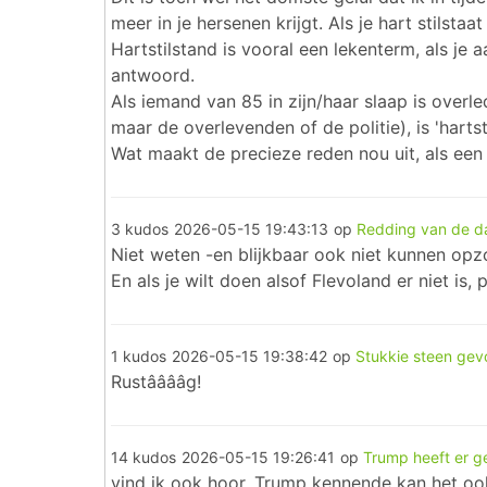
meer in je hersenen krijgt. Als je hart stilst
Hartstilstand is vooral een lekenterm, als je 
antwoord.
Als iemand van 85 in zijn/haar slaap is overl
maar de overlevenden of de politie), is 'harts
Wat maakt de precieze reden nou uit, als een l
3 kudos
2026-05-15 19:43:13
op
Redding van de d
Niet weten -en blijkbaar ook niet kunnen op
En als je wilt doen alsof Flevoland er niet is
1 kudos
2026-05-15 19:38:42
op
Stukkie steen ge
Rustââââg!
14 kudos
2026-05-15 19:26:41
op
Trump heeft er g
vind ik ook hoor. Trump kennende kan het ook