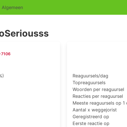
Algemeen
Seriousss
-7106
%)
Reaguursels/dag
Topreaguursels
Woorden per reaguursel
Reacties per reaguursel
Meeste reaguursels op 1
Aantal x weggejorist
Geregistreerd op
Eerste reactie op