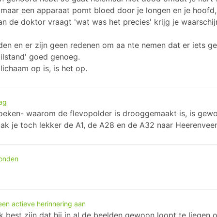
aat maar een apparaat pomt bloed door je longen en je hoofd,
aan de doktor vraagt 'wat was het precies' krijg je waarschi
eden en er zijn geen redenen om aa nte nemen dat er iets g
tilstand' goed genoeg.
ichaam op is, is het op.
ag
zoeken- waarom de flevopolder is drooggemaakt is, is gew
, pak je toch lekker de A1, de A28 en de A32 naar Heerenveen,
vonden
een actieve herinnering aan
 best zijn dat hij in al de beelden gewoon loopt te liegen 