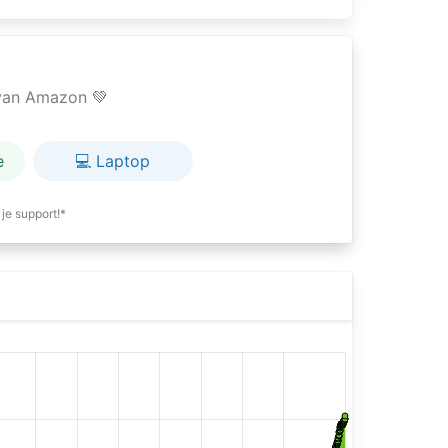
e van Amazon 💚
e
💻 Laptop
je support!*