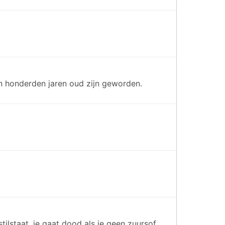
n honderden jaren oud zijn geworden.
tilstaat, je gaat dood als je geen zuursof