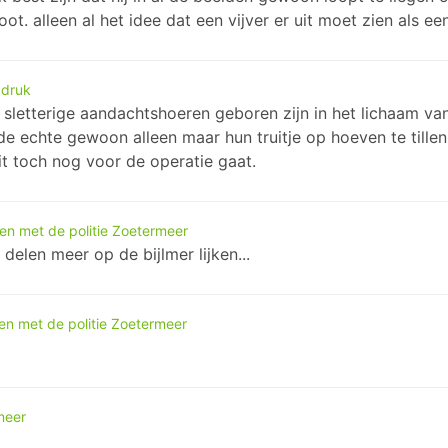
dioot. alleen al het idee dat een vijver er uit moet zien als 
ddruk
ze sletterige aandachtshoeren geboren zijn in het lichaam van
l de echte gewoon alleen maar hun truitje op hoeven te tille
oit toch nog voor de operatie gaat.
len met de politie Zoetermeer
delen meer op de bijlmer lijken...
en met de politie Zoetermeer
meer