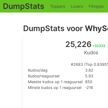
DumpStats
Toppers
Losers
Filmpjes
DumpStats voor
WhySo
25,226
+32332
Kudos
#2683 (Top 0.8395
Kudos/dag
3.82
Kudos/reaguursel
5.93
Meeste kudos op 1 reaguursel
850
Minste kudos op 1 reaguursel
-216