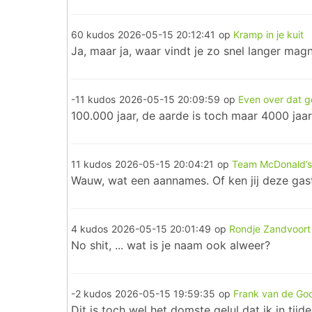
60 kudos
2026-05-15 20:12:41
op
Kramp in je kuit
Ja, maar ja, waar vindt je zo snel langer ma
-11 kudos
2026-05-15 20:09:59
op
Even over dat g
100.000 jaar, de aarde is toch maar 4000 jaa
11 kudos
2026-05-15 20:04:21
op
Team McDonald’s
Wauw, wat een aannames. Of ken jij deze gas
4 kudos
2026-05-15 20:01:49
op
Rondje Zandvoort
No shit, ... wat is je naam ook alweer?
-2 kudos
2026-05-15 19:59:35
op
Frank van de Go
Dit is toch wel het domste gelul dat ik in tij