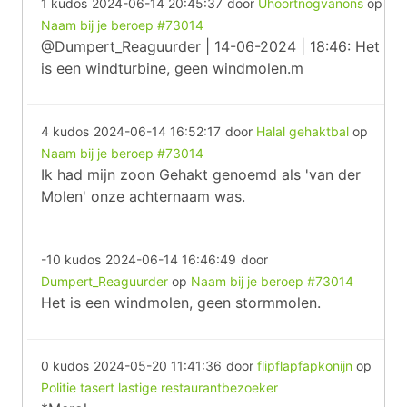
1 kudos
2024-06-14 20:45:37
door
Uhoortnogvanons
op
Naam bij je beroep #73014
@Dumpert_Reaguurder | 14-06-2024 | 18:46: Het
is een windturbine, geen windmolen.m
4 kudos
2024-06-14 16:52:17
door
Halal gehaktbal
op
Naam bij je beroep #73014
Ik had mijn zoon Gehakt genoemd als 'van der
Molen' onze achternaam was.
-10 kudos
2024-06-14 16:46:49
door
Dumpert_Reaguurder
op
Naam bij je beroep #73014
Het is een windmolen, geen stormmolen.
0 kudos
2024-05-20 11:41:36
door
flipflapfapkonijn
op
Politie tasert lastige restaurantbezoeker