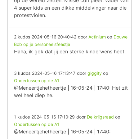
op de wereld zetten. Missie compleet, vader van
4 super kids en een dikke middelvinger naar die
protestviolen.
2 kudos
2024-05-16 20:40:42
door
Actinium
op
Douwe
Bob op je personeelsfeestje
Haha, ik gok dat jij een sterke kinderwens hebt.
3 kudos
2024-05-16 17:13:47
door
giggity
op
Ondertussen op de A1
@Meneertjehetheertje | 16-05-24 | 17:40: Het zit
wel heel diep he.
1 kudos
2024-05-16 17:10:29
door
De krijgsraad
op
Ondertussen op de A1
@Meneertjehetheertje | 16-05-24 | 17:40: