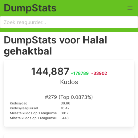
DumpStats
DumpStats voor
Halal
gehaktbal
144,887
+178789
-33902
Kudos
#279 (Top 0.0873%)
Kudos/dag
36.66
Kudos/reaguursel
10.42
Meeste kudos op 1 reaguursel
3017
Minste kudos op 1 reaguursel
-448