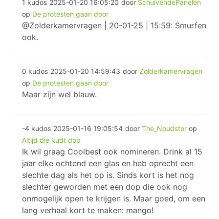
1 kudos
2025-01-20 16:05:20
door
SchuivendePanelen
op
De protesten gaan door
@Zolderkamervragen | 20-01-25 | 15:59: Smurfen
ook.
0 kudos
2025-01-20 14:59:43
door
Zolderkamervragen
op
De protesten gaan door
Maar zijn wel blauw.
-4 kudos
2025-01-16 19:05:54
door
The_Noudster
op
Altijd die kudt dop
Ik wil graag Coolbest ook nomineren. Drink al 15
jaar elke ochtend een glas en heb oprecht een
slechte dag als het op is. Sinds kort is het nog
slechter geworden met een dop die ook nog
onmogelijk open te krijgen is. Maar goed, om een
lang verhaal kort te maken: mango!