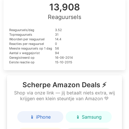
13,908
Reaguursels
Reaguursels/dag
3.52
Topreaguursels
31
Woorden per reaguursel
14.4
Reacties per reaguursel
0
Meeste reaguursels op 1 dag
56
Aantal x weggejorist
94
Geregistreerd op
16-06-2014
Eerste reactie op
15-10-2015
Scherpe Amazon Deals ⚡
Shop via onze link — jij betaalt niets extra, wij
krijgen een klein steuntje van Amazon 💚
📱 iPhone
📱 Samsung