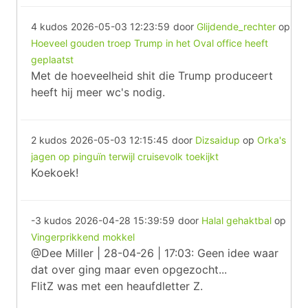
4 kudos
2026-05-03 12:23:59
door
Glijdende_rechter
op
Hoeveel gouden troep Trump in het Oval office heeft
geplaatst
Met de hoeveelheid shit die Trump produceert
heeft hij meer wc's nodig.
2 kudos
2026-05-03 12:15:45
door
Dizsaidup
op
Orka's
jagen op pinguïn terwijl cruisevolk toekijkt
Koekoek!
-3 kudos
2026-04-28 15:39:59
door
Halal gehaktbal
op
Vingerprikkend mokkel
@Dee Miller | 28-04-26 | 17:03: Geen idee waar
dat over ging maar even opgezocht...
FlitZ was met een heaufdletter Z.