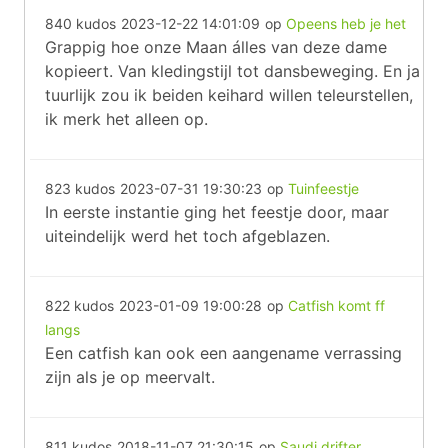
840 kudos
2023-12-22 14:01:09
op
Opeens heb je het
Grappig hoe onze Maan álles van deze dame
kopieert. Van kledingstijl tot dansbeweging. En ja
tuurlijk zou ik beiden keihard willen teleurstellen,
ik merk het alleen op.
823 kudos
2023-07-31 19:30:23
op
Tuinfeestje
In eerste instantie ging het feestje door, maar
uiteindelijk werd het toch afgeblazen.
822 kudos
2023-01-09 19:00:28
op
Catfish komt ff
langs
Een catfish kan ook een aangename verrassing
zijn als je op meervalt.
811 kudos
2018-11-07 21:30:15
op
Saudi drifter