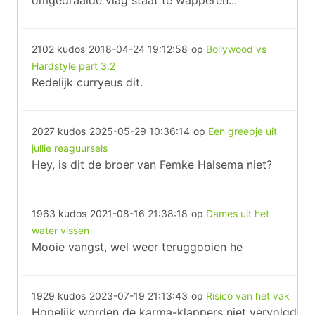
omgedraaide vlag staat te wapperen...
2102 kudos
2018-04-24 19:12:58
op
Bollywood vs
Hardstyle part 3.2
Redelijk curryeus dit.
2027 kudos
2025-05-29 10:36:14
op
Een greepje uit
jullie reaguursels
Hey, is dit de broer van Femke Halsema niet?
1963 kudos
2021-08-16 21:38:18
op
Dames uit het
water vissen
Mooie vangst, wel weer teruggooien he
1929 kudos
2023-07-19 21:13:43
op
Risico van het vak
Hopelijk worden de karma-klappers niet vervolgd