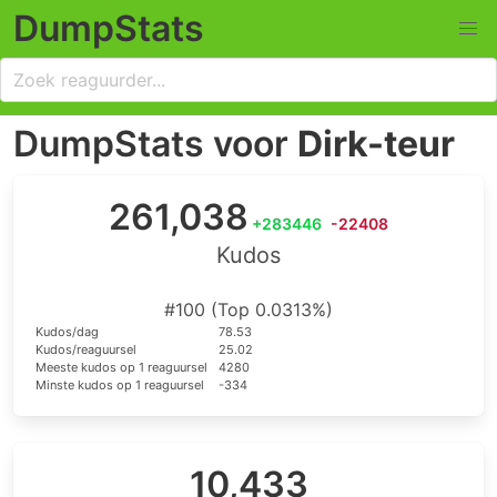
DumpStats
DumpStats voor
Dirk-teur
261,038
+283446
-22408
Kudos
#100 (Top 0.0313%)
Kudos/dag
78.53
Kudos/reaguursel
25.02
Meeste kudos op 1 reaguursel
4280
Minste kudos op 1 reaguursel
-334
10,433