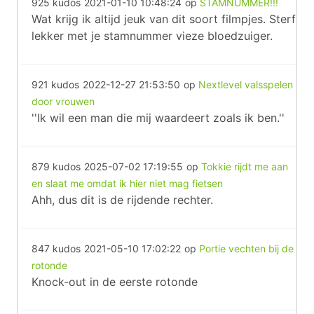
925 kudos
2021-01-10 10:48:24
op
STAMNUMMER!!!
Wat krijg ik altijd jeuk van dit soort filmpjes. Sterf
lekker met je stamnummer vieze bloedzuiger.
921 kudos
2022-12-27 21:53:50
op
Nextlevel valsspelen
door vrouwen
''Ik wil een man die mij waardeert zoals ik ben.''
879 kudos
2025-07-02 17:19:55
op
Tokkie rijdt me aan
en slaat me omdat ik hier niet mag fietsen
Ahh, dus dit is de rijdende rechter.
847 kudos
2021-05-10 17:02:22
op
Portie vechten bij de
rotonde
Knock-out in de eerste rotonde