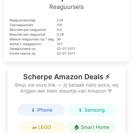
Reaguursels
Reaguursels/dag
3.14
Topreaguursels
100
Woorden per reaguursel
9.6
Reacties per reaguursel
0.28
Meeste reaguursels op 1 dag
36
Aantal x weggejorist
257
Geregistreerd op
02-07-2017
Eerste reactie op
02-07-2017
Scherpe Amazon Deals ⚡
Shop via onze link — jij betaalt niets extra, wij
krijgen een klein steuntje van Amazon 💚
📱 iPhone
📱 Samsung
🧱 LEGO
🏠 Smart Home