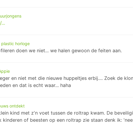
buurjongens
...
plastic horloge
ileren doen we niet... we halen gewoon de feiten aan.
Appie
ger en niet met die nieuwe huppeltjes erbij.... Zoek de kl
den en dat is echt waar... haha
ieuws ontdekt
ein kind met z'n voet tussen de roltrap kwam. De beveiligi
 ik kinderen of beesten op een roltrap zie staan denk ik: 'ne