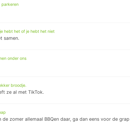
n parkeren
 je hebt het of je hebt het niet
et samen.
rmen onder ons
ekker broodje.
eft ze al met TikTok.
hap
n de zomer allemaal BBQen daar, ga dan eens voor de grap k