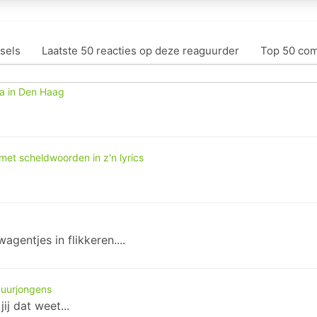
sels
Laatste 50 reacties op deze reaguurder
Top 50 co
a in Den Haag
met scheldwoorden in z'n lyrics
gentjes in flikkeren....
 buurjongens
ij dat weet...