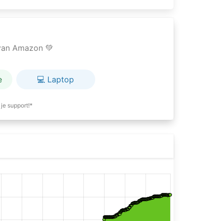
e van Amazon 💚
e
💻 Laptop
je support!*