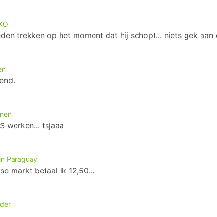
 KO
en trekken op het moment dat hij schopt... niets gek aan 
en
iend.
nnen
 werken... tsjaaa
in Paraguay
se markt betaal ik 12,50...
nder