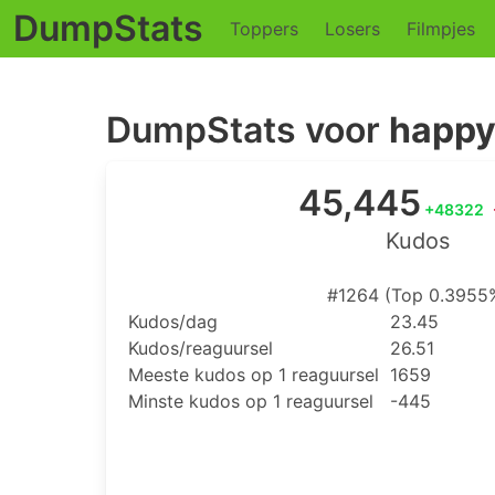
DumpStats
Toppers
Losers
Filmpjes
DumpStats voor
happy.
45,445
+48322
Kudos
#1264 (Top 0.3955
Kudos/dag
23.45
Kudos/reaguursel
26.51
Meeste kudos op 1 reaguursel
1659
Minste kudos op 1 reaguursel
-445