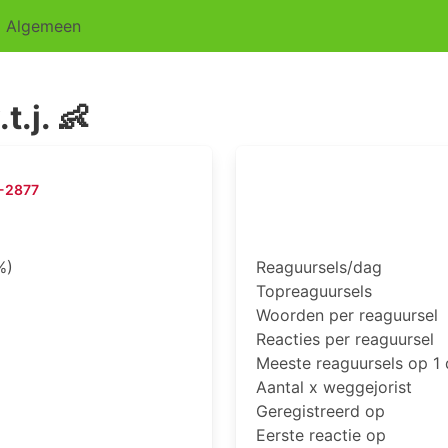
Algemeen
t.j. 👶
-2877
%)
Reaguursels/dag
Topreaguursels
Woorden per reaguursel
Reacties per reaguursel
Meeste reaguursels op 1
Aantal x weggejorist
Geregistreerd op
Eerste reactie op