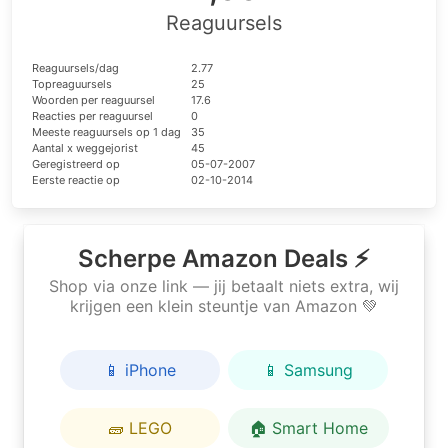
Reaguursels
Reaguursels/dag
2.77
Topreaguursels
25
Woorden per reaguursel
17.6
Reacties per reaguursel
0
Meeste reaguursels op 1 dag
35
Aantal x weggejorist
45
Geregistreerd op
05-07-2007
Eerste reactie op
02-10-2014
Scherpe Amazon Deals ⚡
Shop via onze link — jij betaalt niets extra, wij
krijgen een klein steuntje van Amazon 💚
📱 iPhone
📱 Samsung
🧱 LEGO
🏠 Smart Home