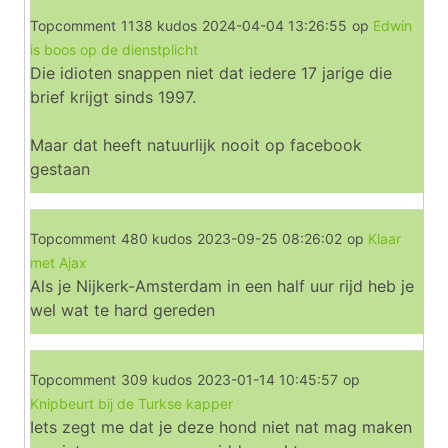
Topcomment
1138 kudos
2024-04-04 13:26:55
op
Edwin
is boos op de dienstplicht
Die idioten snappen niet dat iedere 17 jarige die
brief krijgt sinds 1997.
Maar dat heeft natuurlijk nooit op facebook
gestaan
Topcomment
480 kudos
2023-09-25 08:26:02
op
Klaar
met Ajax
Als je Nijkerk-Amsterdam in een half uur rijd heb je
wel wat te hard gereden
Topcomment
309 kudos
2023-01-14 10:45:57
op
Knipbeurt bij de Turkse kapper
Iets zegt me dat je deze hond niet nat mag maken