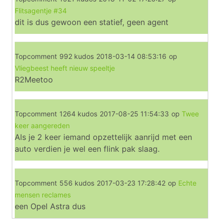
Flitsagentje #34
dit is dus gewoon een statief, geen agent
Topcomment
992 kudos
2018-03-14 08:53:16
op
Vliegbeest heeft nieuw speeltje
R2Meetoo
Topcomment
1264 kudos
2017-08-25 11:54:33
op
Twee
keer aangereden
Als je 2 keer iemand opzettelijk aanrijd met een
auto verdien je wel een flink pak slaag.
Topcomment
556 kudos
2017-03-23 17:28:42
op
Echte
mensen reclames
een Opel Astra dus