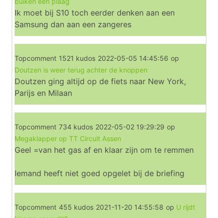
buiken een plaag
Ik moet bij S10 toch eerder denken aan een
Samsung dan aan een zangeres
Topcomment
1521 kudos
2022-05-05 14:45:56
op
Doutzen is weer terug achter de knoppen
Doutzen ging altijd op de fiets naar New York,
Parijs en Milaan
Topcomment
734 kudos
2022-05-02 19:29:29
op
Megaklapper op TT Circuit Assen
Geel =van het gas af en klaar zijn om te remmen
Iemand heeft niet goed opgelet bij de briefing
Topcomment
455 kudos
2021-11-20 14:55:58
op
U rijdt