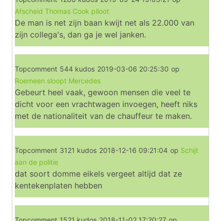
Afscheid Thomas Cook piloot
De man is net zijn baan kwijt net als 22.000 van
zijn collega's, dan ga je wel janken.
Topcomment
544 kudos
2019-03-06 20:25:30
op
Roemeen sloopt Mercedes
Gebeurt heel vaak, gewoon mensen die veel te
dicht voor een vrachtwagen invoegen, heeft niks
met de nationaliteit van de chauffeur te maken.
Topcomment
3121 kudos
2018-12-16 09:21:04
op
Schijt
aan de politie
dat soort domme eikels vergeet altijd dat ze
kentekenplaten hebben
Topcomment
1521 kudos
2018-11-02 17:20:27
op