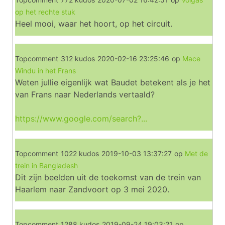
op het rechte stuk
Heel mooi, waar het hoort, op het circuit.
Topcomment
312 kudos
2020-02-16 23:25:46
op
Mace
Windu in het Frans
Weten jullie eigenlijk wat Baudet betekent als je het
van Frans naar Nederlands vertaald?
https://www.google.com/search?...
Topcomment
1022 kudos
2019-10-03 13:37:27
op
Met de
trein in Bangladesh
Dit zijn beelden uit de toekomst van de trein van
Haarlem naar Zandvoort op 3 mei 2020.
Topcomment
1288 kudos
2019-09-24 19:03:21
op