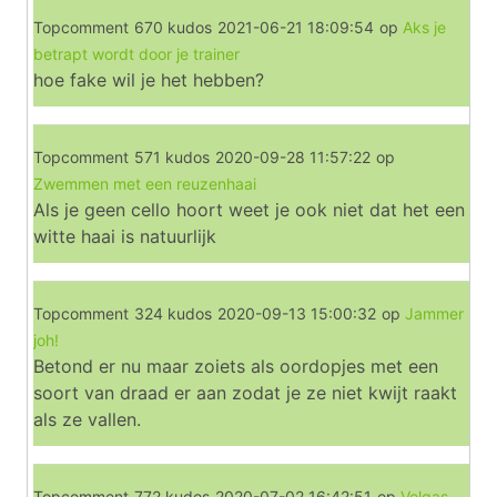
Topcomment
670 kudos
2021-06-21 18:09:54
op
Aks je
betrapt wordt door je trainer
hoe fake wil je het hebben?
Topcomment
571 kudos
2020-09-28 11:57:22
op
Zwemmen met een reuzenhaai
Als je geen cello hoort weet je ook niet dat het een
witte haai is natuurlijk
Topcomment
324 kudos
2020-09-13 15:00:32
op
Jammer
joh!
Betond er nu maar zoiets als oordopjes met een
soort van draad er aan zodat je ze niet kwijt raakt
als ze vallen.
Topcomment
772 kudos
2020-07-02 16:42:51
op
Volgas