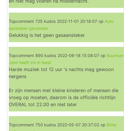
en niet mag voeren na middernacht.
Topcomment
725 kudos
2022-11-01 20:18:07
op
Auto
aansteker gevonden
Gelukkig is het geen gasaansteker
Topcomment
890 kudos
2022-06-18 15:08:07
op
Buurman
John heeft zin in feest
Harde muziek tot 12 uur 's nachts mag gewoon
nergens
Er zijn mensen met kleine kinderen of mensen die
vroeg op moeten, daarom is de officiële richtlijn
OVERAL tot 22.00 en niet later
Topcomment
750 kudos
2022-05-07 20:37:02
op
Blote