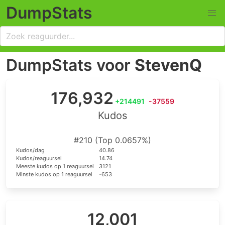
DumpStats
DumpStats voor
StevenQ
176,932
+214491
-37559
Kudos
#210 (Top 0.0657%)
Kudos/dag
40.86
Kudos/reaguursel
14.74
Meeste kudos op 1 reaguursel
3121
Minste kudos op 1 reaguursel
-653
12,001