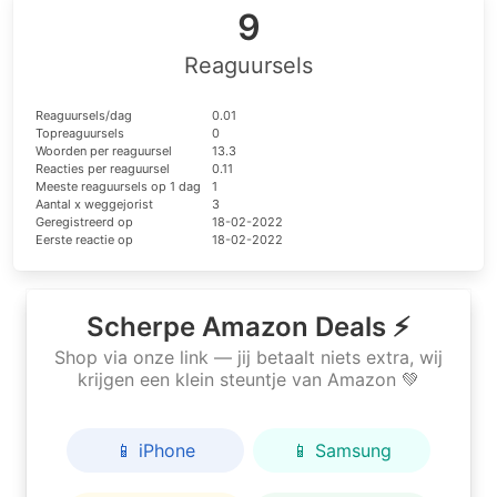
9
Reaguursels
Reaguursels/dag
0.01
Topreaguursels
0
Woorden per reaguursel
13.3
Reacties per reaguursel
0.11
Meeste reaguursels op 1 dag
1
Aantal x weggejorist
3
Geregistreerd op
18-02-2022
Eerste reactie op
18-02-2022
Scherpe Amazon Deals ⚡
Shop via onze link — jij betaalt niets extra, wij
krijgen een klein steuntje van Amazon 💚
📱 iPhone
📱 Samsung