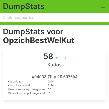
DumpStats
DumpStats voor
OpzichBestWelKut
58
+59
-1
Kudos
#94908 (Top 29.6975%)
Kudos/dag
0.04
Kudos/reaguursel
6.44
Meeste kudos op 1 reaguursel
36
Minste kudos op 1 reaguursel
-1