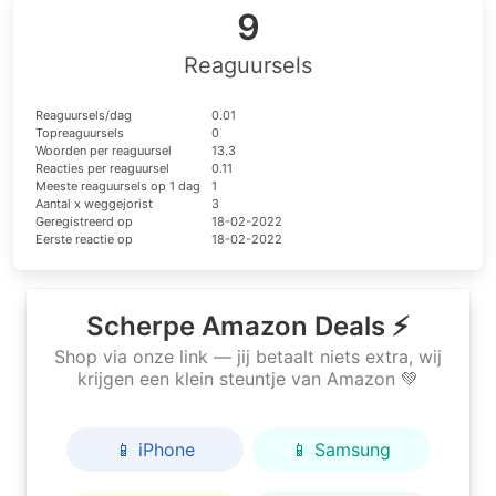
9
Reaguursels
Reaguursels/dag
0.01
Topreaguursels
0
Woorden per reaguursel
13.3
Reacties per reaguursel
0.11
Meeste reaguursels op 1 dag
1
Aantal x weggejorist
3
Geregistreerd op
18-02-2022
Eerste reactie op
18-02-2022
Scherpe Amazon Deals ⚡
Shop via onze link — jij betaalt niets extra, wij
krijgen een klein steuntje van Amazon 💚
📱 iPhone
📱 Samsung