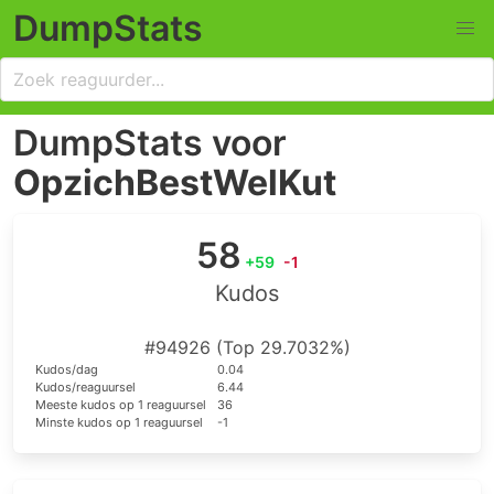
DumpStats
DumpStats voor
OpzichBestWelKut
58
+59
-1
Kudos
#94926 (Top 29.7032%)
Kudos/dag
0.04
Kudos/reaguursel
6.44
Meeste kudos op 1 reaguursel
36
Minste kudos op 1 reaguursel
-1