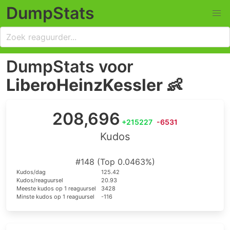
DumpStats
DumpStats voor
LiberoHeinzKessler 👶
208,696
+215227
-6531
Kudos
#148 (Top 0.0463%)
Kudos/dag
125.42
Kudos/reaguursel
20.93
Meeste kudos op 1 reaguursel
3428
Minste kudos op 1 reaguursel
-116