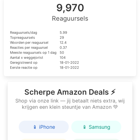
9,970
Reaguursels
Reaguursels/dag
5.99
Topreaguursels
29
Woorden per reaguursel
12.4
Reacties per reaguursel
0.37
Meeste reaguursels op 1 dag
50
Aantal x weggejorist
104
Geregistreerd op
18-01-2022
Eerste reactie op
18-01-2022
Scherpe Amazon Deals ⚡
Shop via onze link — jij betaalt niets extra, wij
krijgen een klein steuntje van Amazon 💚
📱 iPhone
📱 Samsung