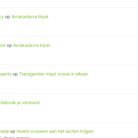
cy
op
Avrakadavra blyat
ond
op
Avrakadavra blyat
waerts
op
Transgender mept vrouw in elkaar
p
Gebruik je verstand
etje
op
Howto vrouwen aan het lachen krijgen