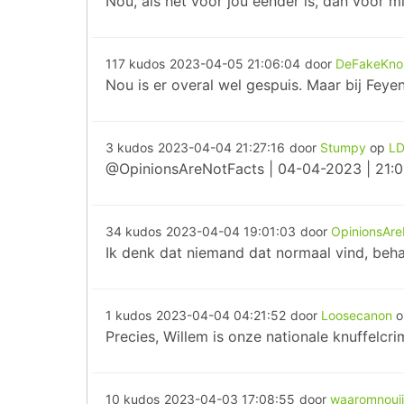
Nou, als het voor jou eender is, dan voor m
117 kudos
2023-04-05 21:06:04
door
DeFakeKno
Nou is er overal wel gespuis. Maar bij Feye
3 kudos
2023-04-04 21:27:16
door
Stumpy
op
LD
@OpinionsAreNotFacts | 04-04-2023 | 21:01
34 kudos
2023-04-04 19:01:03
door
OpinionsAre
Ik denk dat niemand dat normaal vind, behal
1 kudos
2023-04-04 04:21:52
door
Loosecanon
Precies, Willem is onze nationale knuffelcri
10 kudos
2023-04-03 17:08:55
door
waaromnouji