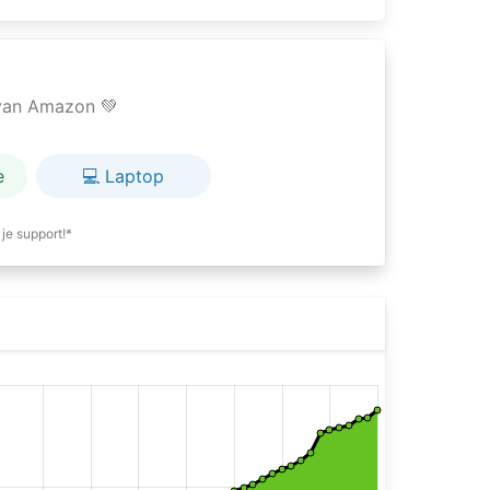
e van Amazon 💚
e
💻 Laptop
je support!*