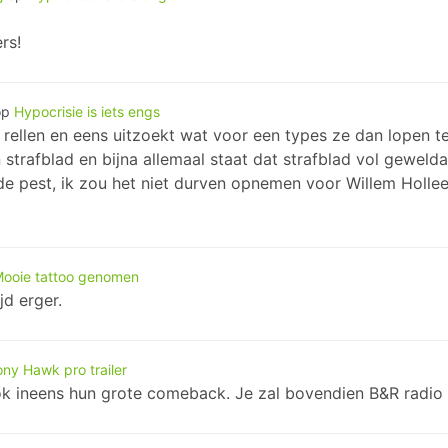
rs!
op
Hypocrisie is iets engs
en rellen en eens uitzoekt wat voor een types ze dan lopen t
rafblad en bijna allemaal staat dat strafblad vol gewelda
 de pest, ik zou het niet durven opnemen voor Willem Holl
ooie tattoo genomen
jd erger.
ony Hawk pro trailer
k ineens hun grote comeback. Je zal bovendien B&R radio in