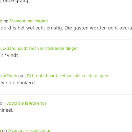
ij deze graag.
p
op
Moment van impact
noord is het wel echt ernstig. Die gasten worden echt overa
LL-date houdt niet van stinkende dingen
: *vindt
NotFacts
op
LDLL-date houdt niet van stinkende dingen
ve die stinkerd.
op
Hypocrisie is iets engs
mineel.
j
op
Hypocrisie is iets engs