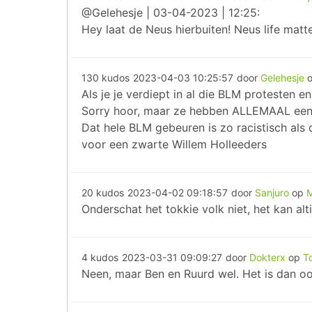
@Gelehesje | 03-04-2023 | 12:25:
Hey laat de Neus hierbuiten! Neus life matte
130 kudos
2023-04-03 10:25:57
door
Gelehesje
Als je je verdiept in al die BLM protesten 
Sorry hoor, maar ze hebben ALLEMAAL een st
Dat hele BLM gebeuren is zo racistisch als
voor een zwarte Willem Holleeders
20 kudos
2023-04-02 09:18:57
door
Sanjuro
op
M
Onderschat het tokkie volk niet, het kan alti
4 kudos
2023-03-31 09:09:27
door
Dokterx
op
T
Neen, maar Ben en Ruurd wel. Het is dan oo