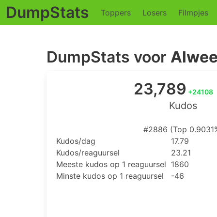
DumpStats
Toppers
Losers
Filmpjes
DumpStats voor
Alwee
23,789
+24108
Kudos
#2886 (Top 0.9031
Kudos/dag
17.79
Kudos/reaguursel
23.21
Meeste kudos op 1 reaguursel
1860
Minste kudos op 1 reaguursel
-46