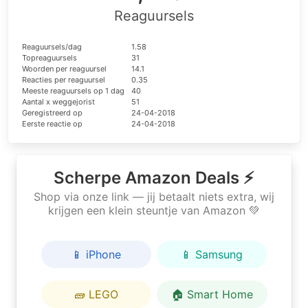
Reaguursels
Reaguursels/dag
1.58
Topreaguursels
31
Woorden per reaguursel
14.1
Reacties per reaguursel
0.35
Meeste reaguursels op 1 dag
40
Aantal x weggejorist
51
Geregistreerd op
24-04-2018
Eerste reactie op
24-04-2018
Scherpe Amazon Deals ⚡
Shop via onze link — jij betaalt niets extra, wij
krijgen een klein steuntje van Amazon 💚
📱 iPhone
📱 Samsung
🧱 LEGO
🏠 Smart Home