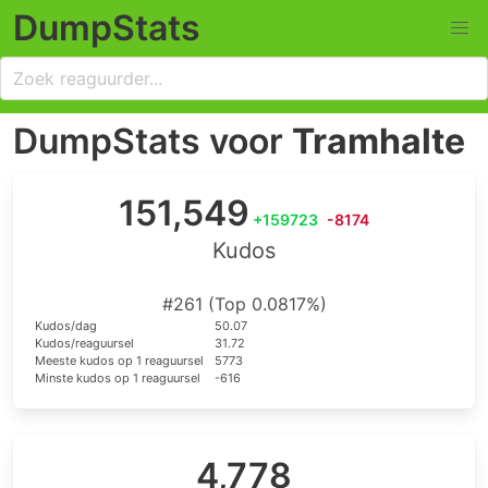
DumpStats
DumpStats voor
Tramhalte
151,549
+159723
-8174
Kudos
#261 (Top 0.0817%)
Kudos/dag
50.07
Kudos/reaguursel
31.72
Meeste kudos op 1 reaguursel
5773
Minste kudos op 1 reaguursel
-616
4,778