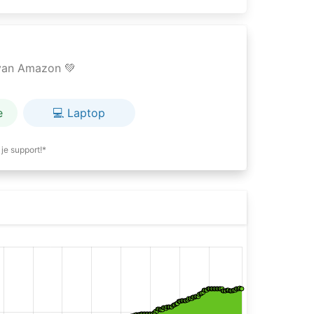
e van Amazon 💚
e
💻 Laptop
je support!*