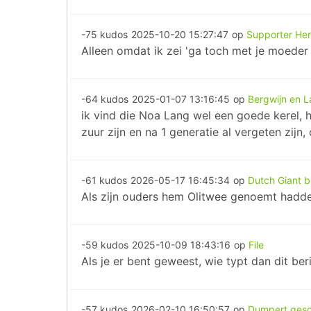
-75 kudos
2025-10-20 15:27:47
op
Supporter Her
Alleen omdat ik zei 'ga toch met je moeder n
-64 kudos
2025-01-07 13:16:45
op
Bergwijn en L
ik vind die Noa Lang wel een goede kerel, h
zuur zijn en na 1 generatie al vergeten zijn
-61 kudos
2026-05-17 16:45:34
op
Dutch Giant bi
Als zijn ouders hem Olitwee genoemt hadden 
-59 kudos
2025-10-09 18:43:16
op
File
Als je er bent geweest, wie typt dan dit ber
-57 kudos
2026-02-10 16:50:57
op
Dumpert gesch