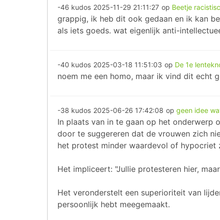
-46 kudos
2025-11-29 21:11:27
op
Beetje racistis
grappig, ik heb dit ook gedaan en ik kan be
als iets goeds. wat eigenlijk anti-intellectu
-40 kudos
2025-03-18 11:51:03
op
De 1e lentekn
noem me een homo, maar ik vind dit echt 
-38 kudos
2025-06-26 17:42:08
op
geen idee wa
In plaats van in te gaan op het onderwerp o
door te suggereren dat de vrouwen zich nie
het protest minder waardevol of hypocriet
Het impliceert: "Jullie protesteren hier, maa
Het veronderstelt een superioriteit van lij
persoonlijk hebt meegemaakt.