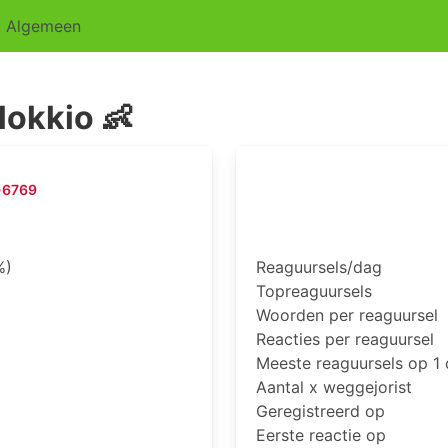
Algemeen
lokkio 👶
-6769
%)
Reaguursels/dag
Topreaguursels
Woorden per reaguursel
Reacties per reaguursel
Meeste reaguursels op 1
Aantal x weggejorist
Geregistreerd op
Eerste reactie op