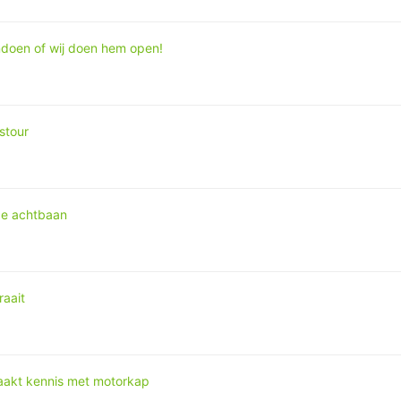
endoen of wij doen hem open!
stour
de achtbaan
raait
akt kennis met motorkap