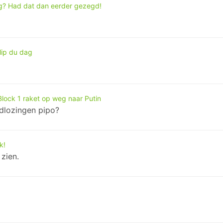
g? Had dat dan eerder gezegd!
lip du dag
Block 1 raket op weg naar Putin
adlozingen pipo?
k!
zien.