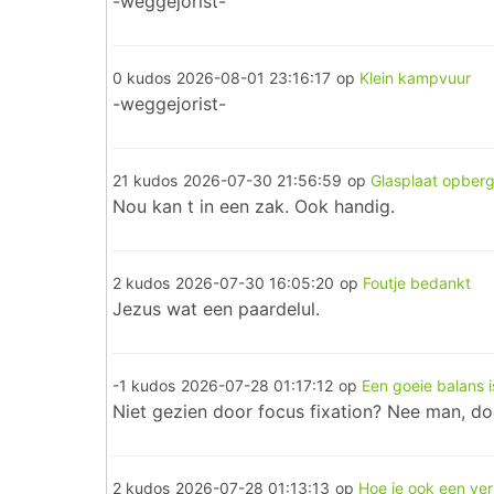
-weggejorist-
0 kudos
2026-08-01 23:16:17
op
Klein kampvuur
-weggejorist-
21 kudos
2026-07-30 21:56:59
op
Glasplaat opber
Nou kan t in een zak. Ook handig.
2 kudos
2026-07-30 16:05:20
op
Foutje bedankt
Jezus wat een paardelul.
-1 kudos
2026-07-28 01:17:12
op
Een goeie balans i
Niet gezien door focus fixation? Nee man, doo
2 kudos
2026-07-28 01:13:13
op
Hoe je ook een ver