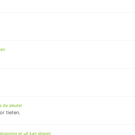
gen
s de sleutel
r tieten.
stopping er uit kan slopen