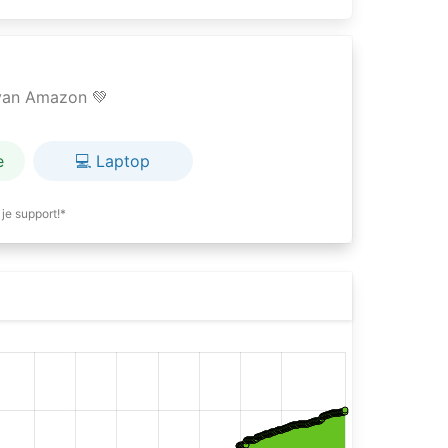
e van Amazon 💚
e
💻 Laptop
je support!*