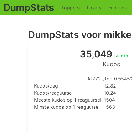
DumpStats
Toppers
Losers
Filmpjes
DumpStats voor
mikke
35,049
+41818
Kudos
#1772 (Top 0.5545
Kudos/dag
12.82
Kudos/reaguursel
10.24
Meeste kudos op 1 reaguursel
1504
Minste kudos op 1 reaguursel
-563