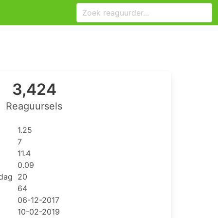
3,424
Reaguursels
1.25
7
11.4
0.09
 dag
20
64
06-12-2017
10-02-2019