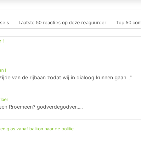
sels
Laatste 50 reacties op deze reaguurder
Top 50 co
 !
an !
ijde van de rijbaan zodat wij in dialoog kunnen gaan..."
loer
?....een Rroemeen? godverdegodver.....
en glas vanaf balkon naar de politie