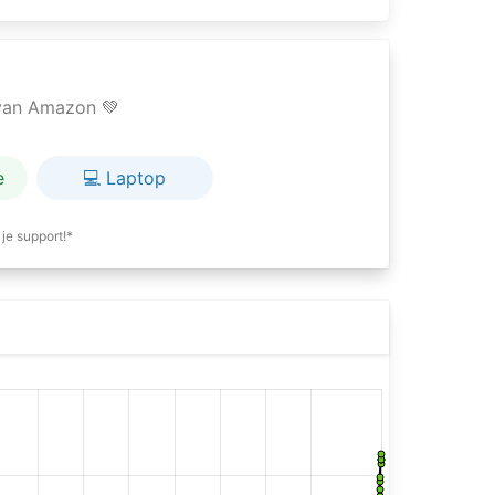
e van Amazon 💚
e
💻 Laptop
je support!*