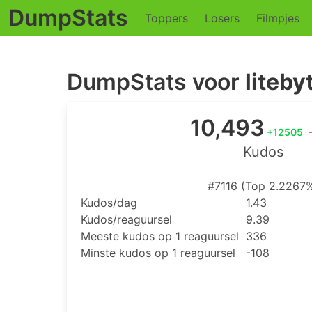
DumpStats
Toppers
Losers
Filmpjes
DumpStats voor
liteby
10,493
+12505
Kudos
#7116 (Top 2.2267
Kudos/dag
1.43
Kudos/reaguursel
9.39
Meeste kudos op 1 reaguursel
336
Minste kudos op 1 reaguursel
-108