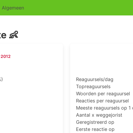
Algemeen
te 👶
-2012
%)
Reaguursels/dag
Topreaguursels
Woorden per reaguursel
Reacties per reaguursel
Meeste reaguursels op 1
Aantal x weggejorist
Geregistreerd op
Eerste reactie op