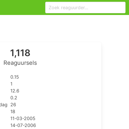
1,118
Reaguursels
0.15
1
12.6
0.2
 dag
26
18
11-03-2005
14-07-2006