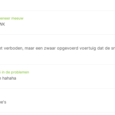
 meneer meeuw
 WK
iet verboden, maar een zwaar opgevoerd voertuig dat de s
 in de problemen
en hahaha
e's