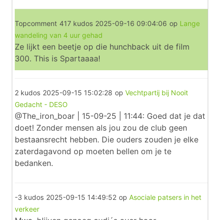
Topcomment
417 kudos
2025-09-16 09:04:06
op
Lange
wandeling van 4 uur gehad
Ze lijkt een beetje op die hunchback uit de film
300. This is Spartaaaa!
2 kudos
2025-09-15 15:02:28
op
Vechtpartij bij Nooit
Gedacht - DESO
@The_iron_boar | 15-09-25 | 11:44: Goed dat je dat
doet! Zonder mensen als jou zou de club geen
bestaansrecht hebben. Die ouders zouden je elke
zaterdagavond op moeten bellen om je te
bedanken.
-3 kudos
2025-09-15 14:49:52
op
Asociale patsers in het
verkeer