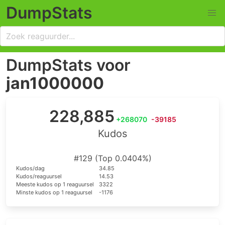
DumpStats
DumpStats voor
jan1000000
228,885
+268070
-39185
Kudos
#129 (Top 0.0404%)
Kudos/dag
34.85
Kudos/reaguursel
14.53
Meeste kudos op 1 reaguursel
3322
Minste kudos op 1 reaguursel
-1176