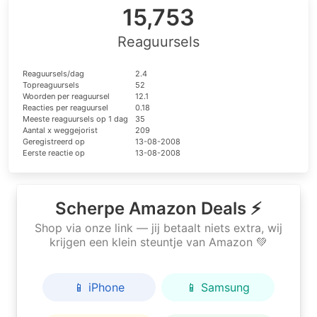
15,753
Reaguursels
Reaguursels/dag
2.4
Topreaguursels
52
Woorden per reaguursel
12.1
Reacties per reaguursel
0.18
Meeste reaguursels op 1 dag
35
Aantal x weggejorist
209
Geregistreerd op
13-08-2008
Eerste reactie op
13-08-2008
Scherpe Amazon Deals ⚡
Shop via onze link — jij betaalt niets extra, wij
krijgen een klein steuntje van Amazon 💚
📱 iPhone
📱 Samsung