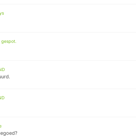
ys
 gespot.
AND
uurd.
ND
e
tegoed?