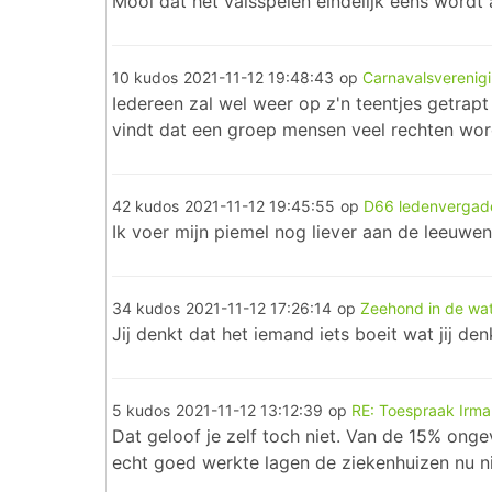
Mooi dat het valsspelen eindelijk eens wordt
10 kudos
2021-11-12 19:48:43
op
Carnavalsverenig
Iedereen zal wel weer op z'n teentjes getrapt 
vindt dat een groep mensen veel rechten wo
42 kudos
2021-11-12 19:45:55
op
D66 ledenvergad
Ik voer mijn piemel nog liever aan de leeuwen
34 kudos
2021-11-12 17:26:14
op
Zeehond in de wa
Jij denkt dat het iemand iets boeit wat jij den
5 kudos
2021-11-12 13:12:39
op
RE: Toespraak Irma 
Dat geloof je zelf toch niet. Van de 15% ong
echt goed werkte lagen de ziekenhuizen nu ni