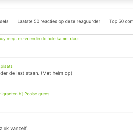
sels
Laatste 50 reacties op deze reaguurder
Top 50 co
acy mept ex-vriendin de hele kamer door
kplaats
nder de last staan. (Met helm op)
granten bij Poolse grens
ziek vanzelf.