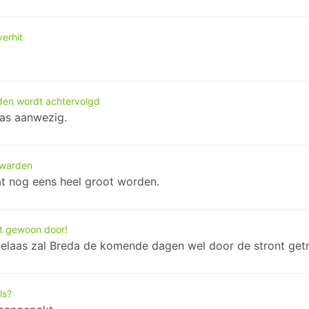
verhit
rden wordt achtervolgd
was aanwezig.
uwarden
at nog eens heel groot worden.
t gewoon door!
. Helaas zal Breda de komende dagen wel door de stront ge
ls?