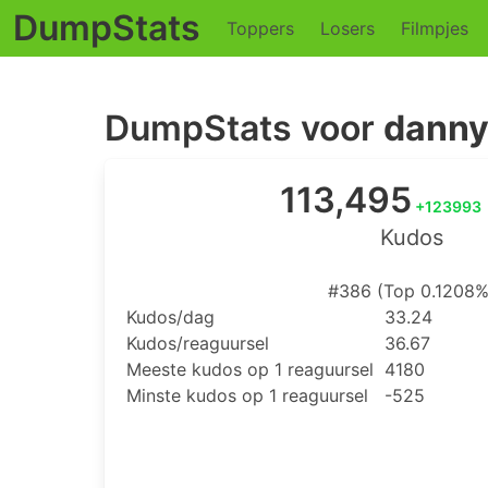
DumpStats
Toppers
Losers
Filmpjes
DumpStats voor
danny
113,495
+123993
Kudos
#386 (Top 0.1208%
Kudos/dag
33.24
Kudos/reaguursel
36.67
Meeste kudos op 1 reaguursel
4180
Minste kudos op 1 reaguursel
-525