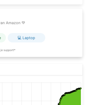
e van Amazon 💚
e
💻 Laptop
je support!*