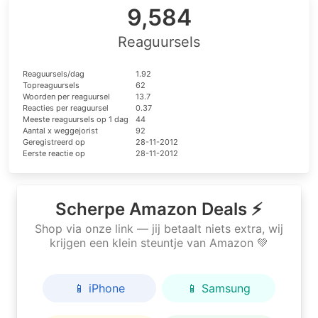
9,584
Reaguursels
Reaguursels/dag
1.92
Topreaguursels
62
Woorden per reaguursel
13.7
Reacties per reaguursel
0.37
Meeste reaguursels op 1 dag
44
Aantal x weggejorist
92
Geregistreerd op
28-11-2012
Eerste reactie op
28-11-2012
Scherpe Amazon Deals ⚡
Shop via onze link — jij betaalt niets extra, wij
krijgen een klein steuntje van Amazon 💚
📱 iPhone
📱 Samsung