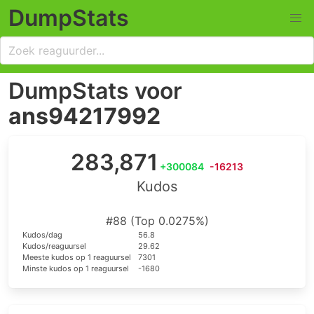
DumpStats
DumpStats voor
ans94217992
283,871
+300084
-16213
Kudos
#88 (Top 0.0275%)
Kudos/dag
56.8
Kudos/reaguursel
29.62
Meeste kudos op 1 reaguursel
7301
Minste kudos op 1 reaguursel
-1680