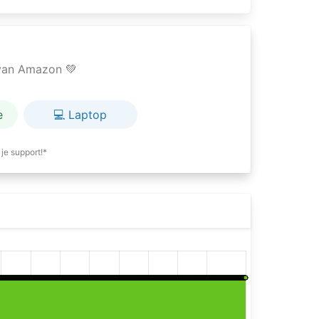
e van Amazon 💚
e
💻 Laptop
je support!*