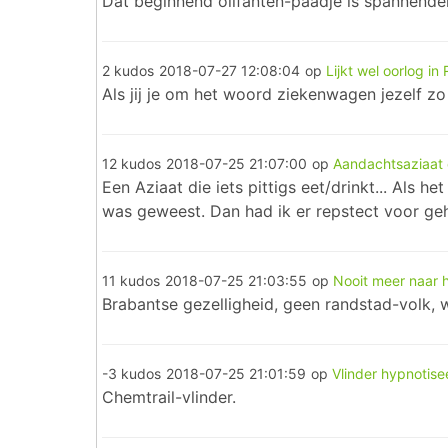
Dat beginnend olifanten-paadje is spannender
2 kudos
2018-07-27 12:08:04
op
Lijkt wel oorlog in
Als jij je om het woord ziekenwagen jezelf z
12 kudos
2018-07-25 21:07:00
op
Aandachtsaziaat o
Een Aziaat die iets pittigs eet/drinkt... Als
was geweest. Dan had ik er repstect voor ge
11 kudos
2018-07-25 21:03:55
op
Nooit meer naar h
Brabantse gezelligheid, geen randstad-volk,
-3 kudos
2018-07-25 21:01:59
op
Vlinder hypnotise
Chemtrail-vlinder.