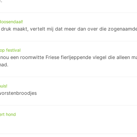
.
 Roosendaal!
o druk maakt, vertelt mij dat meer dan over die zogenaamde
p festival
 het nou een roomwitte Friese fierljeppende vlegel die alle
had.
uis!
 worstenbroodjes
ert hond