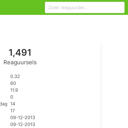
1,491
Reaguursels
0.32
60
11.9
0
 dag
14
17
09-12-2013
09-12-2013