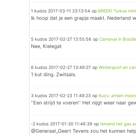
1 kudos
2017-03-11 23:13:54
op
BREEK! Turkse mini
Ik hoop dat je een grapje maakt. Nederland w
5 kudos
2017-02-27 13:55:56
op
Carnaval in Brazili
Nee, Kielegat
6 kudos
2017-02-27 13:49:27
op
Wintersport en ca
1 kut ding. Zwitsals.
3 kudos
2017-02-23 11:49:23
op
Kuzu: artsen moord
''Een strijd te voeren'' Het nijgt weer naar ge
-2 kudos
2017-01-20 11:46:39
op
Iemand het gas aa
@Generaal_Geert Tevens zou het kunnen helpen,