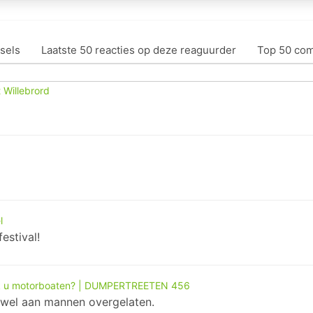
sels
Laatste 50 reacties op deze reaguurder
Top 50 co
t Willebrord
l
estival!
k u motorboaten? | DUMPERTREETEN 456
t wel aan mannen overgelaten.