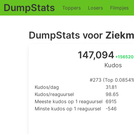
DumpStats
Toppers
Losers
Filmpjes
DumpStats voor
Ziekm
147,094
+156520
Kudos
#273 (Top 0.0854%
Kudos/dag
31.81
Kudos/reaguursel
98.65
Meeste kudos op 1 reaguursel
6915
Minste kudos op 1 reaguursel
-546