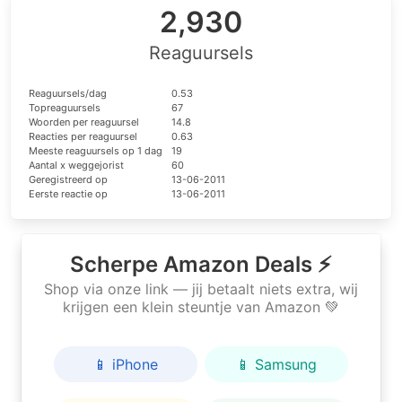
2,930
Reaguursels
Reaguursels/dag
0.53
Topreaguursels
67
Woorden per reaguursel
14.8
Reacties per reaguursel
0.63
Meeste reaguursels op 1 dag
19
Aantal x weggejorist
60
Geregistreerd op
13-06-2011
Eerste reactie op
13-06-2011
Scherpe Amazon Deals ⚡
Shop via onze link — jij betaalt niets extra, wij
krijgen een klein steuntje van Amazon 💚
📱 iPhone
📱 Samsung