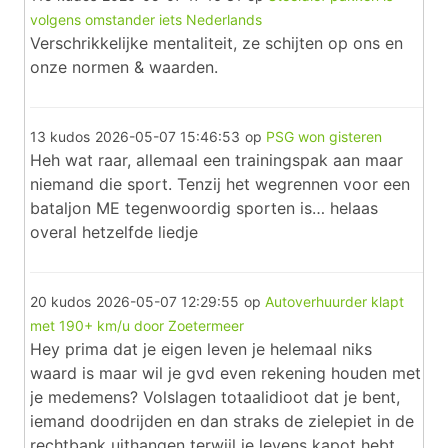
volgens omstander iets Nederlands
Verschrikkelijke mentaliteit, ze schijten op ons en
onze normen & waarden.
13 kudos
2026-05-07 15:46:53
op
PSG won gisteren
Heh wat raar, allemaal een trainingspak aan maar
niemand die sport. Tenzij het wegrennen voor een
bataljon ME tegenwoordig sporten is… helaas
overal hetzelfde liedje
20 kudos
2026-05-07 12:29:55
op
Autoverhuurder klapt
met 190+ km/u door Zoetermeer
Hey prima dat je eigen leven je helemaal niks
waard is maar wil je gvd even rekening houden met
je medemens? Volslagen totaalidioot dat je bent,
iemand doodrijden en dan straks de zielepiet in de
rechtbank uithangen terwijl je levens kapot hebt