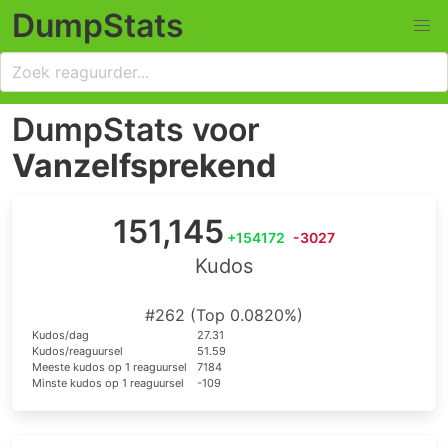
DumpStats
DumpStats voor
Vanzelfsprekend
151,145
+154172
-3027
Kudos
#262 (Top 0.0820%)
Kudos/dag
27.31
Kudos/reaguursel
51.59
Meeste kudos op 1 reaguursel
7184
Minste kudos op 1 reaguursel
-109