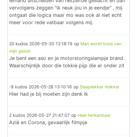
Iemand uitschelden van hetzelfde geslacht en dan
vervolgens zeggen "ik neuk jou in je eendje" , mij
ontgaat die logica maar mo was ook al niet echt
meer voor rede vatbaar volgens mij.
20 kudos
2026-05-30 12:18:19
op
Man wordt boos van
mijn geluid
Je bent een aso en je motorstoringslampje brand.
Waarschijnlijk door die tokkie pijp die er onder zit
-8 kudos
2026-05-28 13:10:16
op
Slaaplekker makker
Hier had je bij moeten zijn denk ik
2 kudos
2026-05-27 21:47:07
op
Heel herkenbaar
Azië en Corona, gevaarlijk filmpje.