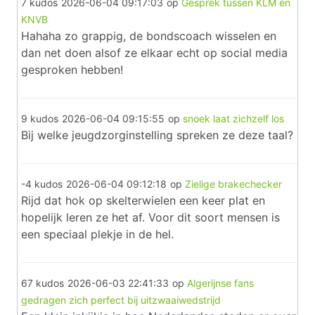
7 kudos
2026-06-04 09:17:03
op
Gesprek tussen KLM en
KNVB
Hahaha zo grappig, de bondscoach wisselen en
dan net doen alsof ze elkaar echt op social media
gesproken hebben!
9 kudos
2026-06-04 09:15:55
op
snoek laat zichzelf los
Bij welke jeugdzorginstelling spreken ze deze taal?
-4 kudos
2026-06-04 09:12:18
op
Zielige brakechecker
Rijd dat hok op skelterwielen een keer plat en
hopelijk leren ze het af. Voor dit soort mensen is
een speciaal plekje in de hel.
67 kudos
2026-06-03 22:41:33
op
Algerijnse fans
gedragen zich perfect bij uitzwaaiwedstrijd