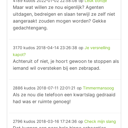
4189 kudos
2022-01-02 22:58:08
op
Leuk bordje
Maar wat willen ze nou eigenlijk? Agenten
uitdagen, bedreigen en slaan terwijl ze zelf niet
aangeraakt zouden mogen worden? Gekke
gedachtengang.
3170 kudos
2018-04-14 23:26:38
op
Je versnelling
kapot?
Achteruit of niet, je hoort gewoon te stoppen als
iemand wil oversteken bij een zebrapad.
2886 kudos
2018-07-11 22:01:21
op
Timmermansoog
Als ze nou die telefoon een kwartslag gedraaid
had was er ruimte genoeg!
2796 kudos
2018-03-16 17:24:36
op
Check mijn slang