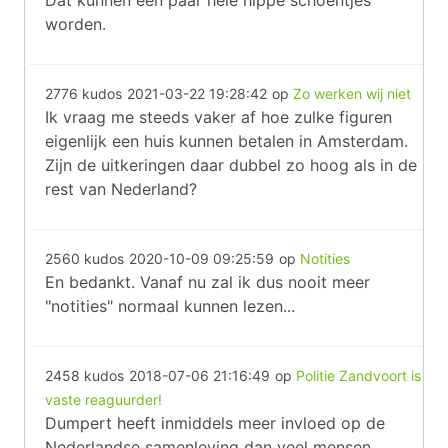
Dat kunnen een paar hele hippe schoentjes
worden.
2776 kudos
2021-03-22 19:28:42
op
Zo werken wij niet
Ik vraag me steeds vaker af hoe zulke figuren
eigenlijk een huis kunnen betalen in Amsterdam.
Zijn de uitkeringen daar dubbel zo hoog als in de
rest van Nederland?
2560 kudos
2020-10-09 09:25:59
op
Notities
En bedankt. Vanaf nu zal ik dus nooit meer
"notities" normaal kunnen lezen...
2458 kudos
2018-07-06 21:16:49
op
Politie Zandvoort is
vaste reaguurder!
Dumpert heeft inmiddels meer invloed op de
Nederlandse samenleving dan veel mensen