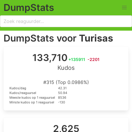
DumpStats
DumpStats voor
Turisas
133,710
+135911
-2201
Kudos
#315 (Top 0.0986%)
Kudos/dag
42.31
Kudos/reaguursel
50.94
Meeste kudos op 1 reaguursel
8536
Minste kudos op 1 reaguursel
-130
2,625