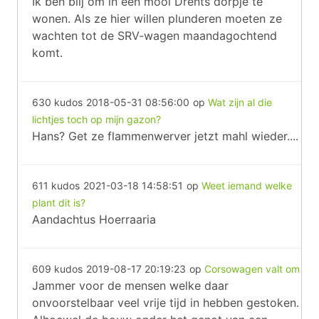
Ik ben blij om in een mooi Drents dorpje te
wonen. Als ze hier willen plunderen moeten ze
wachten tot de SRV-wagen maandagochtend
komt.
630 kudos
2018-05-31 08:56:00
op
Wat zijn al die
lichtjes toch op mijn gazon?
Hans? Get ze flammenwerver jetzt mahl wieder....
611 kudos
2021-03-18 14:58:51
op
Weet iemand welke
plant dit is?
Aandachtus Hoerraaria
609 kudos
2019-08-17 20:19:23
op
Corsowagen valt om
Jammer voor de mensen welke daar
onvoorstelbaar veel vrije tijd in hebben gestoken.