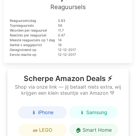
Reaguursels
Reaguursels/dag
0.83
Topreaguursels
56
Woorden per reaguursel
11.7
Reacties per reaguursel
0.47
Meeste reaguursels op 1 dag
14
Aantal x weggejorist
19
Geregistreerd op
12-12-2017
Eerste reactie op
12-12-2017
Scherpe Amazon Deals ⚡
Shop via onze link — jij betaalt niets extra, wij
krijgen een klein steuntje van Amazon 💚
📱 iPhone
📱 Samsung
🧱 LEGO
🏠 Smart Home