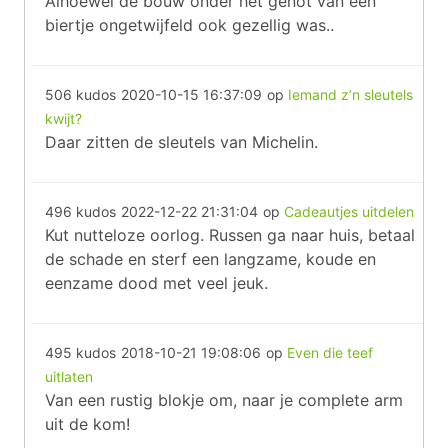
Alhoewel de bouw onder het genot van een
biertje ongetwijfeld ook gezellig was..
506 kudos
2020-10-15 16:37:09
op
Iemand z’n sleutels
kwijt?
Daar zitten de sleutels van Michelin.
496 kudos
2022-12-22 21:31:04
op
Cadeautjes uitdelen
Kut nutteloze oorlog. Russen ga naar huis, betaal
de schade en sterf een langzame, koude en
eenzame dood met veel jeuk.
495 kudos
2018-10-21 19:08:06
op
Even die teef
uitlaten
Van een rustig blokje om, naar je complete arm
uit de kom!