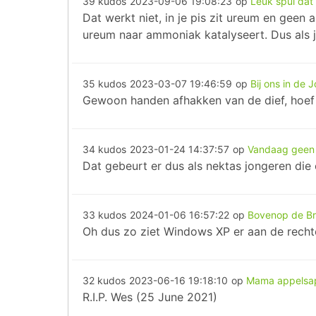
39 kudos
2023-09-06 19:08:23
op
Leuk spul dat 
Dat werkt niet, in je pis zit ureum en gee
ureum naar ammoniak katalyseert. Dus als 
35 kudos
2023-03-07 19:46:59
op
Bij ons in de 
Gewoon handen afhakken van de dief, hoef j
34 kudos
2023-01-24 14:37:57
op
Vandaag geen 
Dat gebeurt er dus als nektas jongeren die
33 kudos
2024-01-06 16:57:22
op
Bovenop de Br
Oh dus zo ziet Windows XP er aan de rechte
32 kudos
2023-06-16 19:18:10
op
Mama appelsa
R.I.P. Wes (25 June 2021)