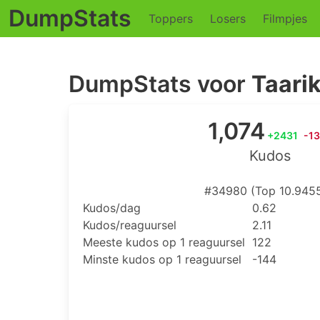
DumpStats
Toppers
Losers
Filmpjes
DumpStats voor
Taari
1,074
+2431
-1
Kudos
#34980 (Top 10.945
Kudos/dag
0.62
Kudos/reaguursel
2.11
Meeste kudos op 1 reaguursel
122
Minste kudos op 1 reaguursel
-144