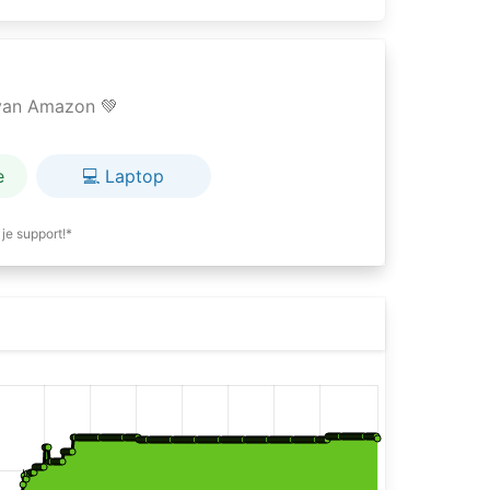
e van Amazon 💚
e
💻 Laptop
je support!*