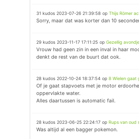
31 kudos
2023-07-26 21:39:58
op
Thijs Römer act
Sorry, maar dat was korter dan 10 seconde
29 kudos
2023-11-17 17:11:25
op
Gezellig avondj
Vrouw had geen zin in een inval in haar mo
denkt de rest van de buurt dat ook.
28 kudos
2022-10-24 18:37:54
op
8 Wielen gaat 
Of je gaat stapvoets met je motor erdoorhee
oppervlakte water.
Alles daartussen is automatic fail.
28 kudos
2023-06-25 22:24:17
op
Rups van oud s
Was altijd al een bagger pokemon.