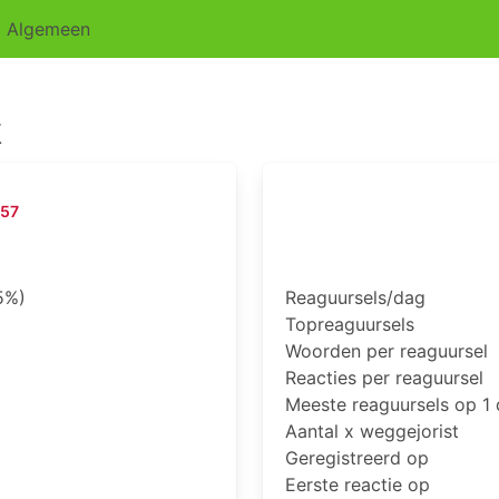
Algemeen
k
357
5%)
Reaguursels/dag
Topreaguursels
Woorden per reaguursel
Reacties per reaguursel
Meeste reaguursels op 1
Aantal x weggejorist
Geregistreerd op
Eerste reactie op