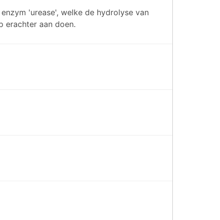
 enzym 'urease', welke de hydrolyse van
p erachter aan doen.