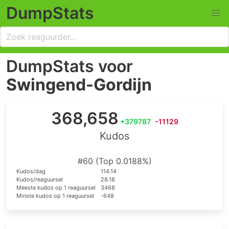
DumpStats
DumpStats voor
Swingend-Gordijn
368,658
+379787
-11129
Kudos
#60 (Top 0.0188%)
Kudos/dag
114.14
Kudos/reaguursel
28.18
Meeste kudos op 1 reaguursel
3468
Minste kudos op 1 reaguursel
-648