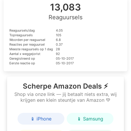
13,083
Reaguursels
Reaguursels/dag
4.05
Topreaguursels
105
Woorden per reaguursel
6.8
Reacties per reaguursel
0.37
Meeste reaguursels op 1 dag
28
Aantal x weggejorist
92
Geregistreerd op
05-10-2017
Eerste reactie op
05-10-2017
Scherpe Amazon Deals ⚡
Shop via onze link — jij betaalt niets extra, wij
krijgen een klein steuntje van Amazon 💚
📱 iPhone
📱 Samsung