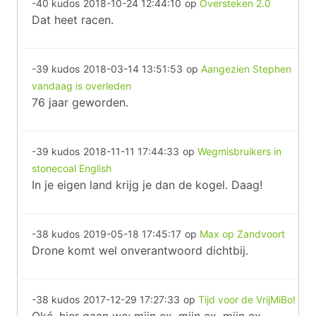
-40 kudos
2018-10-24 12:44:10
op
Oversteken 2.0
Dat heet racen.
-39 kudos
2018-03-14 13:51:53
op
Aangezien Stephen
vandaag is overleden
76 jaar geworden.
-39 kudos
2018-11-11 17:44:33
op
Wegmisbruikers in
stonecoal English
In je eigen land krijg je dan de kogel. Daag!
-38 kudos
2019-05-18 17:45:17
op
Max op Zandvoort
Drone komt wel onverantwoord dichtbij.
-38 kudos
2017-12-29 17:27:33
op
Tijd voor de VrijMiBo!