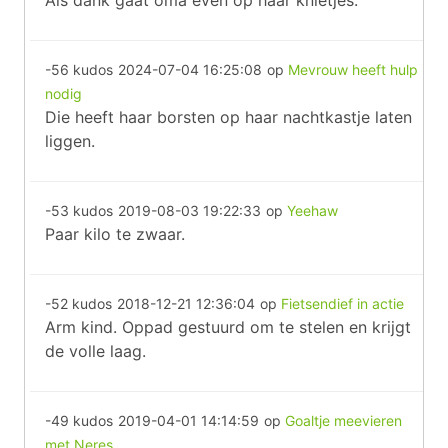
Als dank gaat oma even op haar knietjes.
-56 kudos
2024-07-04 16:25:08
op
Mevrouw heeft hulp
nodig
Die heeft haar borsten op haar nachtkastje laten
liggen.
-53 kudos
2019-08-03 19:22:33
op
Yeehaw
Paar kilo te zwaar.
-52 kudos
2018-12-21 12:36:04
op
Fietsendief in actie
Arm kind. Oppad gestuurd om te stelen en krijgt
de volle laag.
-49 kudos
2019-04-01 14:14:59
op
Goaltje meevieren
met Neres