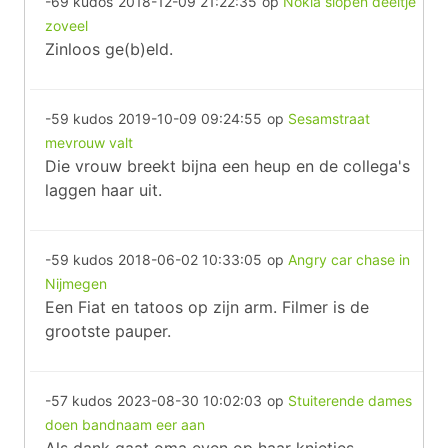
-69 kudos
2018-12-09 21:22:35
op
Nokia slopen deeltje
zoveel
Zinloos ge(b)eld.
-59 kudos
2019-10-09 09:24:55
op
Sesamstraat
mevrouw valt
Die vrouw breekt bijna een heup en de collega's
laggen haar uit.
-59 kudos
2018-06-02 10:33:05
op
Angry car chase in
Nijmegen
Een Fiat en tatoos op zijn arm. Filmer is de
grootste pauper.
-57 kudos
2023-08-30 10:02:03
op
Stuiterende dames
doen bandnaam eer aan