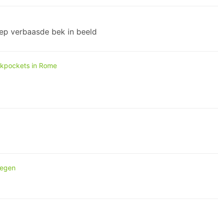
!
nep verbaasde bek in beeld
kpockets in Rome
megen