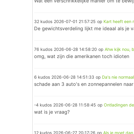
Wat een verschrikkelijke manier om te bewi
32 kudos
2026-07-01 21:57:25
op
Kart heeft een
De gewichtsverdeling lijkt me ideaal als je
76 kudos
2026-06-28 14:58:20
op
Ahw kijk nou, b
omg, wat zijn die amerikanen toch idioten
6 kudos
2026-06-28 14:51:33
op
Da's nie normaal
schade aan 3 auto's en zonnepannelen naar 
-4 kudos
2026-06-28 11:58:45
op
Ontladingen d
wat is je vraag?
12 kudos
2026-06-27 20:17:26
op
Als je moet dan