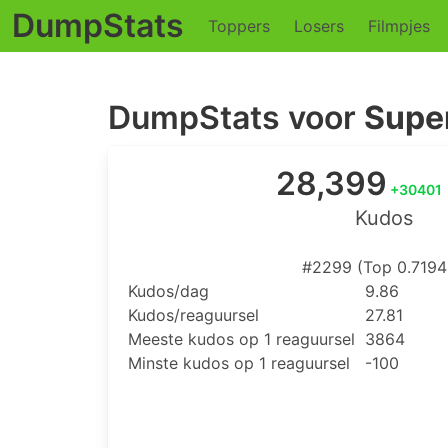
DumpStats
Toppers
Losers
Filmpjes
DumpStats voor
Supe
28,399
+30401
Kudos
#2299 (Top 0.719
Kudos/dag
9.86
Kudos/reaguursel
27.81
Meeste kudos op 1 reaguursel
3864
Minste kudos op 1 reaguursel
-100