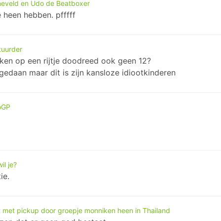
neveld en Udo de Beatboxer
 heen hebben. pfffff
tuurder
ken op een rijtje doodreed ook geen 12?
edaan maar dit is zijn kansloze idiootkinderen
toGP
il je?
ie.
gt met pickup door groepje monniken heen in Thailand