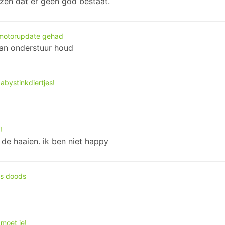
jzen dat er geen god bestaat.
 motorupdate gehad
 van onderstuur houd
abystinkdiertjes!
!
de haaien. ik ben niet happy
es doods
 moet je!