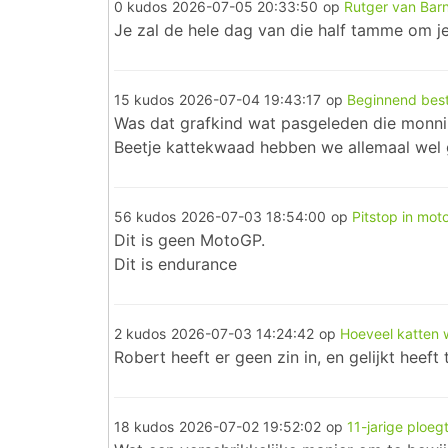
0 kudos
2026-07-05 20:33:50
op
Rutger van Bar
Je zal de hele dag van die half tamme om je
15 kudos
2026-07-04 19:43:17
op
Beginnend bes
Was dat grafkind wat pasgeleden die monni
Beetje kattekwaad hebben we allemaal wel g
56 kudos
2026-07-03 18:54:00
op
Pitstop in mo
Dit is geen MotoGP.
Dit is endurance
2 kudos
2026-07-03 14:24:42
op
Hoeveel katten w
Robert heeft er geen zin in, en gelijkt heeft t
18 kudos
2026-07-02 19:52:02
op
11-jarige ploe