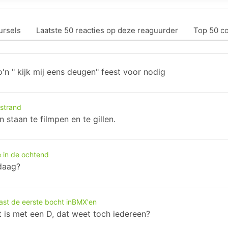
ursels
Laatste 50 reacties op deze reaguurder
Top 50 c
zo'n " kijk mij eens deugen" feest voor nodig
strand
staan te filmpen en te gillen.
 in de ochtend
daag?
iast de eerste bocht inBMX'en
 is met een D, dat weet toch iedereen?