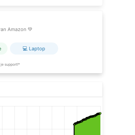
e van Amazon 💚
e
💻 Laptop
je support!*