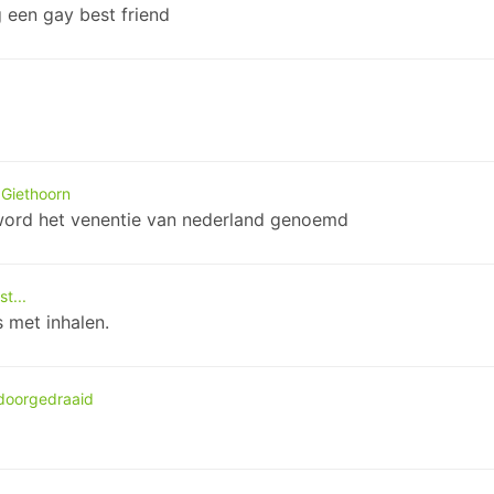
 een gay best friend
 Giethoorn
 word het venentie van nederland genoemd
t...
s met inhalen.
doorgedraaid