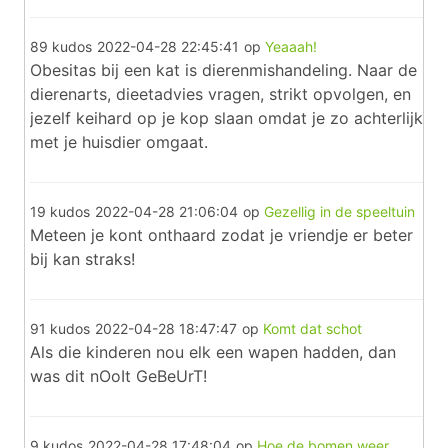
89 kudos
2022-04-28 22:45:41
op
Yeaaah!
Obesitas bij een kat is dierenmishandeling. Naar de
dierenarts, dieetadvies vragen, strikt opvolgen, en
jezelf keihard op je kop slaan omdat je zo achterlijk
met je huisdier omgaat.
19 kudos
2022-04-28 21:06:04
op
Gezellig in de speeltuin
Meteen je kont onthaard zodat je vriendje er beter
bij kan straks!
91 kudos
2022-04-28 18:47:47
op
Komt dat schot
Als die kinderen nou elk een wapen hadden, dan
was dit nOoIt GeBeUrT!
9 kudos
2022-04-28 17:48:04
op
Hoe de bomen weer