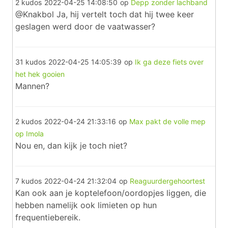
2 kudos
2022-04-25 14:08:50
op
Depp zonder lachband
@Knakbol Ja, hij vertelt toch dat hij twee keer
geslagen werd door de vaatwasser?
31 kudos
2022-04-25 14:05:39
op
Ik ga deze fiets over
het hek gooien
Mannen?
2 kudos
2022-04-24 21:33:16
op
Max pakt de volle mep
op Imola
Nou en, dan kijk je toch niet?
7 kudos
2022-04-24 21:32:04
op
Reaguurdergehoortest
Kan ook aan je koptelefoon/oordopjes liggen, die
hebben namelijk ook limieten op hun
frequentiebereik.