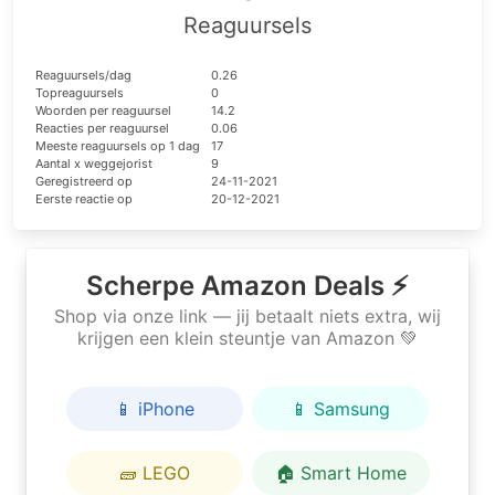
Reaguursels
Reaguursels/dag
0.26
Topreaguursels
0
Woorden per reaguursel
14.2
Reacties per reaguursel
0.06
Meeste reaguursels op 1 dag
17
Aantal x weggejorist
9
Geregistreerd op
24-11-2021
Eerste reactie op
20-12-2021
Scherpe Amazon Deals ⚡
Shop via onze link — jij betaalt niets extra, wij
krijgen een klein steuntje van Amazon 💚
📱 iPhone
📱 Samsung
🧱 LEGO
🏠 Smart Home