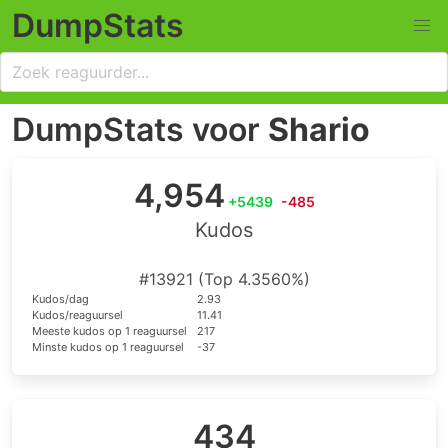
DumpStats
DumpStats voor
Shario
4,954
+5439
-485
Kudos
#13921 (Top 4.3560%)
Kudos/dag
2.93
Kudos/reaguursel
11.41
Meeste kudos op 1 reaguursel
217
Minste kudos op 1 reaguursel
-37
434