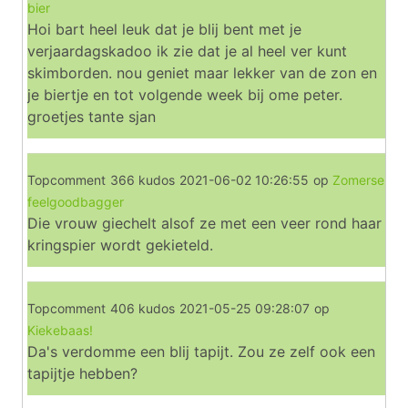
bier
Hoi bart heel leuk dat je blij bent met je
verjaardagskadoo ik zie dat je al heel ver kunt
skimborden. nou geniet maar lekker van de zon en
je biertje en tot volgende week bij ome peter.
groetjes tante sjan
Topcomment
366 kudos
2021-06-02 10:26:55
op
Zomerse
feelgoodbagger
Die vrouw giechelt alsof ze met een veer rond haar
kringspier wordt gekieteld.
Topcomment
406 kudos
2021-05-25 09:28:07
op
Kiekebaas!
Da's verdomme een blij tapijt. Zou ze zelf ook een
tapijtje hebben?