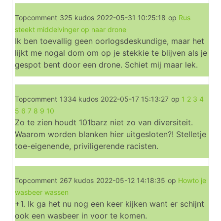
Topcomment
325 kudos
2022-05-31 10:25:18
op
Rus
steekt middelvinger op naar drone
Ik ben toevallig geen oorlogsdeskundige, maar het
lijkt me nogal dom om op je stekkie te blijven als je
gespot bent door een drone. Schiet mij maar lek.
Topcomment
1334 kudos
2022-05-17 15:13:27
op
1 2 3 4
5 6 7 8 9 10
Zo te zien houdt 101barz niet zo van diversiteit.
Waarom worden blanken hier uitgesloten?! Stelletje
toe-eigenende, priviligerende racisten.
Topcomment
267 kudos
2022-05-12 14:18:35
op
Howto je
wasbeer wassen
+1. Ik ga het nu nog een keer kijken want er schijnt
ook een wasbeer in voor te komen.