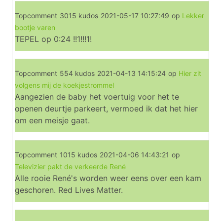
Topcomment
3015 kudos
2021-05-17 10:27:49
op
Lekker
bootje varen
TEPEL op 0:24 !!1!!!1!
Topcomment
554 kudos
2021-04-13 14:15:24
op
Hier zit
volgens mij de koekjestrommel
Aangezien de baby het voertuig voor het te
openen deurtje parkeert, vermoed ik dat het hier
om een meisje gaat.
Topcomment
1015 kudos
2021-04-06 14:43:21
op
Televizier pakt de verkeerde René
Alle rooie René's worden weer eens over een kam
geschoren. Red Lives Matter.