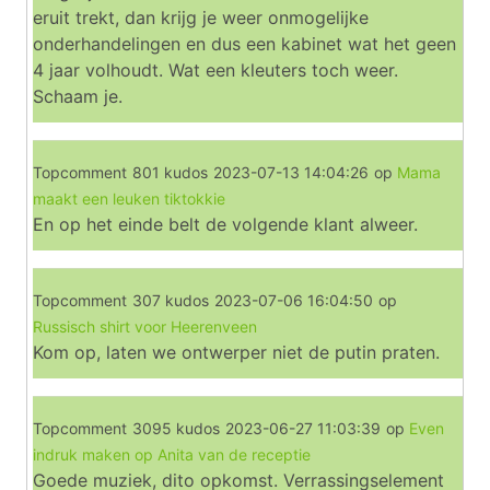
eruit trekt, dan krijg je weer onmogelijke
onderhandelingen en dus een kabinet wat het geen
4 jaar volhoudt. Wat een kleuters toch weer.
Schaam je.
Topcomment
801 kudos
2023-07-13 14:04:26
op
Mama
maakt een leuken tiktokkie
En op het einde belt de volgende klant alweer.
Topcomment
307 kudos
2023-07-06 16:04:50
op
Russisch shirt voor Heerenveen
Kom op, laten we ontwerper niet de putin praten.
Topcomment
3095 kudos
2023-06-27 11:03:39
op
Even
indruk maken op Anita van de receptie
Goede muziek, dito opkomst. Verrassingselement