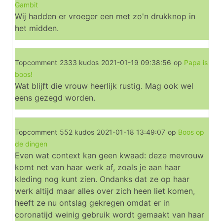
Gambit
Wij hadden er vroeger een met zo'n drukknop in
het midden.
Topcomment
2333 kudos
2021-01-19 09:38:56
op
Papa is
boos!
Wat blijft die vrouw heerlijk rustig. Mag ook wel
eens gezegd worden.
Topcomment
552 kudos
2021-01-18 13:49:07
op
Boos op
de dingen
Even wat context kan geen kwaad: deze mevrouw
komt net van haar werk af, zoals je aan haar
kleding nog kunt zien. Ondanks dat ze op haar
werk altijd maar alles over zich heen liet komen,
heeft ze nu ontslag gekregen omdat er in
coronatijd weinig gebruik wordt gemaakt van haar