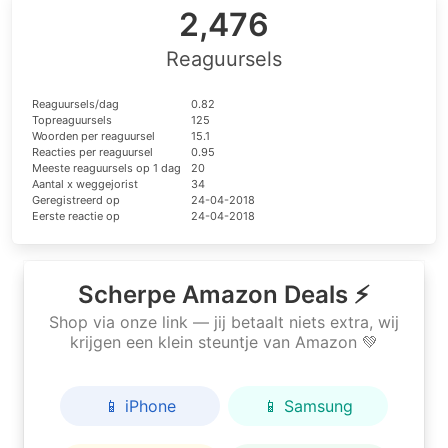
2,476
Reaguursels
Reaguursels/dag
0.82
Topreaguursels
125
Woorden per reaguursel
15.1
Reacties per reaguursel
0.95
Meeste reaguursels op 1 dag
20
Aantal x weggejorist
34
Geregistreerd op
24-04-2018
Eerste reactie op
24-04-2018
Scherpe Amazon Deals ⚡
Shop via onze link — jij betaalt niets extra, wij
krijgen een klein steuntje van Amazon 💚
📱 iPhone
📱 Samsung