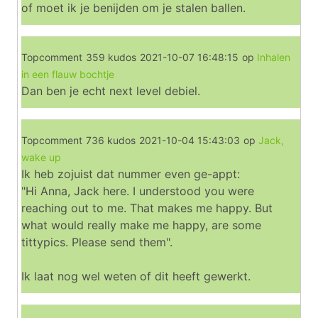
of moet ik je benijden om je stalen ballen.
Topcomment
359 kudos
2021-10-07 16:48:15
op
Inhalen
in een flauw bochtje
Dan ben je echt next level debiel.
Topcomment
736 kudos
2021-10-04 15:43:03
op
Jack,
wake up
Ik heb zojuist dat nummer even ge-appt:
"Hi Anna, Jack here. I understood you were
reaching out to me. That makes me happy. But
what would really make me happy, are some
tittypics. Please send them".
Ik laat nog wel weten of dit heeft gewerkt.