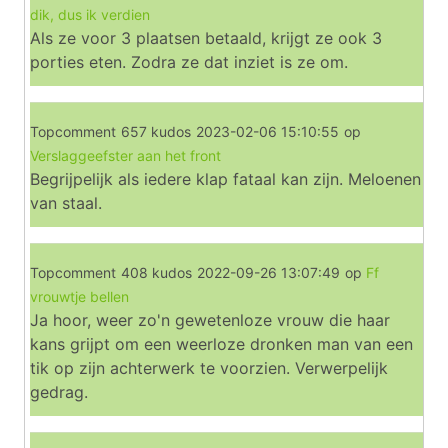
dik, dus ik verdien
Als ze voor 3 plaatsen betaald, krijgt ze ook 3
porties eten. Zodra ze dat inziet is ze om.
Topcomment
657 kudos
2023-02-06 15:10:55
op
Verslaggeefster aan het front
Begrijpelijk als iedere klap fataal kan zijn. Meloenen
van staal.
Topcomment
408 kudos
2022-09-26 13:07:49
op
Ff
vrouwtje bellen
Ja hoor, weer zo'n gewetenloze vrouw die haar
kans grijpt om een weerloze dronken man van een
tik op zijn achterwerk te voorzien. Verwerpelijk
gedrag.