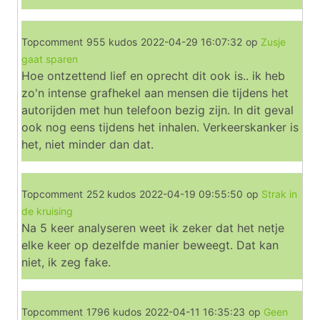
Topcomment
955 kudos
2022-04-29 16:07:32
op
Zusje
gaat sparen
Hoe ontzettend lief en oprecht dit ook is.. ik heb
zo'n intense grafhekel aan mensen die tijdens het
autorijden met hun telefoon bezig zijn. In dit geval
ook nog eens tijdens het inhalen. Verkeerskanker is
het, niet minder dan dat.
Topcomment
252 kudos
2022-04-19 09:55:50
op
Strak in
de kruising
Na 5 keer analyseren weet ik zeker dat het netje
elke keer op dezelfde manier beweegt. Dat kan
niet, ik zeg fake.
Topcomment
1796 kudos
2022-04-11 16:35:23
op
Geen