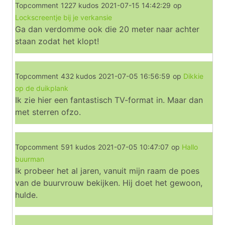
Topcomment
1227 kudos
2021-07-15 14:42:29
op
Lockscreentje bij je verkansie
Ga dan verdomme ook die 20 meter naar achter
staan zodat het klopt!
Topcomment
432 kudos
2021-07-05 16:56:59
op
Dikkie
op de duikplank
Ik zie hier een fantastisch TV-format in. Maar dan
met sterren ofzo.
Topcomment
591 kudos
2021-07-05 10:47:07
op
Hallo
buurman
Ik probeer het al jaren, vanuit mijn raam de poes
van de buurvrouw bekijken. Hij doet het gewoon,
hulde.