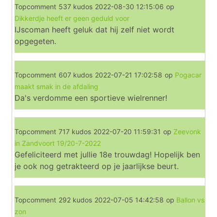
Topcomment
537 kudos
2022-08-30 12:15:06
op
Dikkerdje heeft er geen geduld voor
IJscoman heeft geluk dat hij zelf niet wordt
opgegeten.
Topcomment
607 kudos
2022-07-21 17:02:58
op
Pogacar
maakt smak in de afdaling
Da's verdomme een sportieve wielrenner!
Topcomment
717 kudos
2022-07-20 11:59:31
op
Zeevonk
in Zandvoort 19/20-7-2022
Gefeliciteerd met jullie 18e trouwdag! Hopelijk ben
je ook nog getrakteerd op je jaarlijkse beurt.
Topcomment
292 kudos
2022-07-05 14:42:58
op
Ballon vs
zon