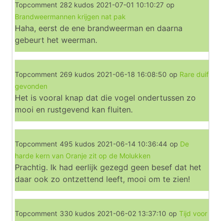
Topcomment
282 kudos
2021-07-01 10:10:27
op
Brandweermannen krijgen nat pak
Haha, eerst de ene brandweerman en daarna
gebeurt het weerman.
Topcomment
269 kudos
2021-06-18 16:08:50
op
Rare duif
gevonden
Het is vooral knap dat die vogel ondertussen zo
mooi en rustgevend kan fluiten.
Topcomment
495 kudos
2021-06-14 10:36:44
op
De
harde kern van Oranje zit op de Molukken
Prachtig. Ik had eerlijk gezegd geen besef dat het
daar ook zo ontzettend leeft, mooi om te zien!
Topcomment
330 kudos
2021-06-02 13:37:10
op
Tijd voor