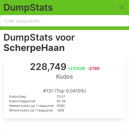
DumpStats
DumpStats voor
ScherpeHaan
228,749
+231539
-2790
Kudos
#131 (Top 0.0410%)
Kudos/dag
75.57
Kudos/reaguursel
92.39
Meeste kudos op 1 reaguursel
9580
Minste kudos op 1 reaguursel
-868