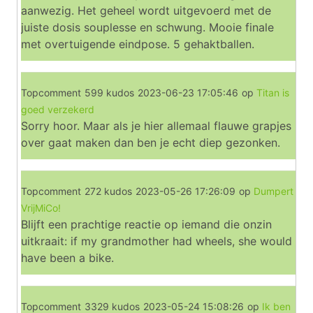
aanwezig. Het geheel wordt uitgevoerd met de
juiste dosis souplesse en schwung. Mooie finale
met overtuigende eindpose. 5 gehaktballen.
Topcomment
599 kudos
2023-06-23 17:05:46
op
Titan is
goed verzekerd
Sorry hoor. Maar als je hier allemaal flauwe grapjes
over gaat maken dan ben je echt diep gezonken.
Topcomment
272 kudos
2023-05-26 17:26:09
op
Dumpert
VrijMiCo!
Blijft een prachtige reactie op iemand die onzin
uitkraait: if my grandmother had wheels, she would
have been a bike.
Topcomment
3329 kudos
2023-05-24 15:08:26
op
Ik ben