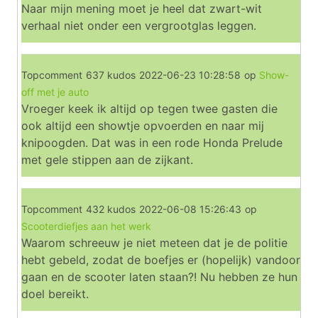
Naar mijn mening moet je heel dat zwart-wit
verhaal niet onder een vergrootglas leggen.
Topcomment
637 kudos
2022-06-23 10:28:58
op
Show-
off met je auto
Vroeger keek ik altijd op tegen twee gasten die
ook altijd een showtje opvoerden en naar mij
knipoogden. Dat was in een rode Honda Prelude
met gele stippen aan de zijkant.
Topcomment
432 kudos
2022-06-08 15:26:43
op
Scooterdiefjes aan het werk
Waarom schreeuw je niet meteen dat je de politie
hebt gebeld, zodat de boefjes er (hopelijk) vandoor
gaan en de scooter laten staan?! Nu hebben ze hun
doel bereikt.