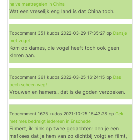
halve maatregelen in China
Wat een vreselijk eng land is dat China toch.
Topcomment
351 kudos
2022-03-29 17:35:27
op
Dansje
met vogel
Kom op dames, die vogel heeft toch ook geen
kleren aan.
Topcomment
361 kudos
2022-03-25 16:24:15
op
Das
pech scheen weg!
Vrouwen en hamers.. dat is de goden verzoeken.
Topcomment
1625 kudos
2021-10-25 15:43:28
op
Gek
met mes bedreigt iedereen in Enschede
Filmert, ik hink op twee gedachten: ben je een
mafkees dat je hem van zo dichtbij volgt en filmt,