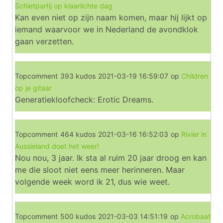
Schietpartij op klaarlichte dag
Kan even niet op zijn naam komen, maar hij lijkt op
iemand waarvoor we in Nederland de avondklok
gaan verzetten.
Topcomment
393 kudos
2021-03-19 16:59:07
op
Children
op je gitaar
Generatiekloofcheck: Erotic Dreams.
Topcomment
464 kudos
2021-03-16 16:52:03
op
Rivier in
Aussieland doet het weer!
Nou nou, 3 jaar. Ik sta al ruim 20 jaar droog en kan
me die sloot niet eens meer herinneren. Maar
volgende week word ik 21, dus wie weet.
Topcomment
500 kudos
2021-03-03 14:51:19
op
Acrobaat