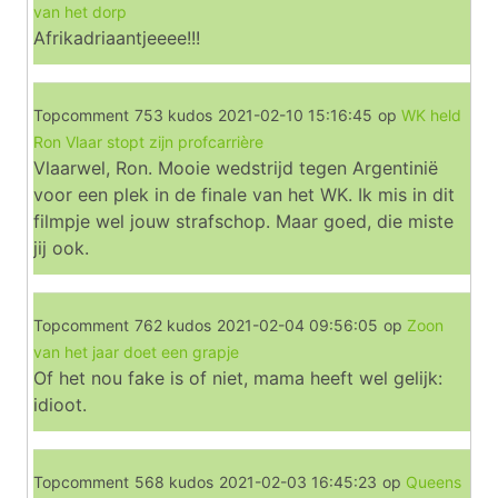
van het dorp
Afrikadriaantjeeee!!!
Topcomment
753 kudos
2021-02-10 15:16:45
op
WK held
Ron Vlaar stopt zijn profcarrière
Vlaarwel, Ron. Mooie wedstrijd tegen Argentinië
voor een plek in de finale van het WK. Ik mis in dit
filmpje wel jouw strafschop. Maar goed, die miste
jij ook.
Topcomment
762 kudos
2021-02-04 09:56:05
op
Zoon
van het jaar doet een grapje
Of het nou fake is of niet, mama heeft wel gelijk:
idioot.
Topcomment
568 kudos
2021-02-03 16:45:23
op
Queens