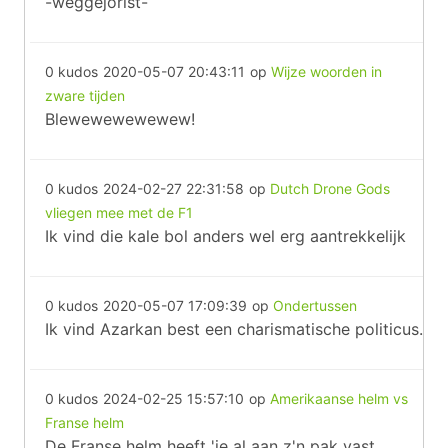
-weggejorist-
0 kudos
2020-05-07 20:43:11
op
Wijze woorden in
zware tijden
Blewewewewewew!
0 kudos
2024-02-27 22:31:58
op
Dutch Drone Gods
vliegen mee met de F1
Ik vind die kale bol anders wel erg aantrekkelijk
0 kudos
2020-05-07 17:09:39
op
Ondertussen
Ik vind Azarkan best een charismatische politicus.
0 kudos
2024-02-25 15:57:10
op
Amerikaanse helm vs
Franse helm
De Franse helm heeft 'ie al aan z'n pak vast