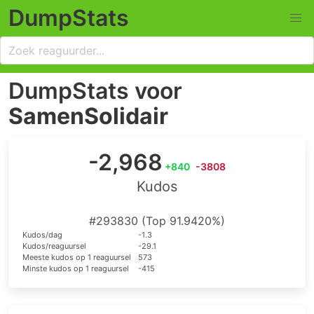
DumpStats
DumpStats voor
SamenSolidair
-2,968
+840
-3808
Kudos
#293830 (Top 91.9420%)
Kudos/dag
-1.3
Kudos/reaguursel
-29.1
Meeste kudos op 1 reaguursel
573
Minste kudos op 1 reaguursel
-415