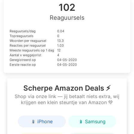
102
Reaguursels
Reaguursels/dag
0.04
Topreaguursels
0
Woorden per reaguursel
13.3
Reacties per reaguursel
1.03
Meeste reaguursels op 1 dag
12
Aantal x weggejorist
4
Geregistreerd op
04-05-2020
Eerste reactie op
04-05-2020
Scherpe Amazon Deals ⚡
Shop via onze link — jij betaalt niets extra, wij
krijgen een klein steuntje van Amazon 💚
📱 iPhone
📱 Samsung