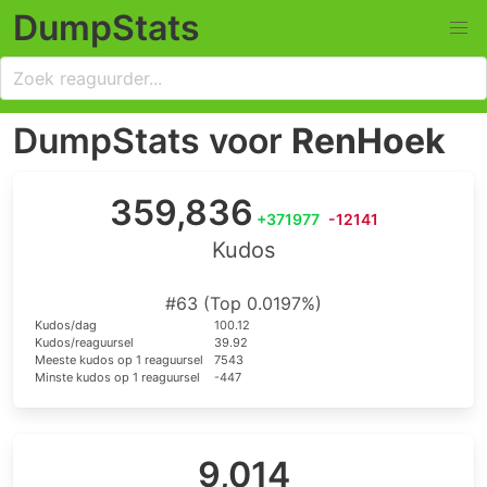
DumpStats
DumpStats voor
RenHoek
359,836
+371977
-12141
Kudos
#63 (Top 0.0197%)
Kudos/dag
100.12
Kudos/reaguursel
39.92
Meeste kudos op 1 reaguursel
7543
Minste kudos op 1 reaguursel
-447
9,014