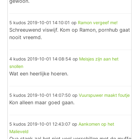
gewoon.
5 kudos
2019-10-01 14:10:01
op
Ramon vergeef me!
Schreeuwend viswijf. Kom op Ramon, pornhub gaat
nooit vreemd.
4 kudos
2019-10-01 14:08:54
op
Meisjes zijn aan het
snollen
Wat een heerlijke hoeren.
5 kudos
2019-10-01 14:07:50
op
Vuurspuwer maakt foutje
Kon alleen maar goed gaan.
5 kudos
2019-10-01 12:43:07
op
Aankomen op het
Malieveld
Qua stank zal het niet veel verschillen met de muffe