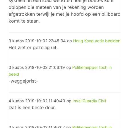
systeem in een stad werkt en hoe je boetes kunt
oplopen die meteen van je rekening worden
afgetrokken terwijl je met je hoofd op een billboard
komt te staan.
3 kudos
2019-10-02 22:45:34
op
Hong Kong actie beelden
Het ziet er gezellig uit.
0 kudos
2019-10-02 21:06:19
op
Politiemepper toch in
beeld
-weggejorist-
4 kudos
2019-10-02 11:40:40
op
Inval Guardia Civil
Dat is een beste deur.
0 kudos
2019-10-02 11:40:07
op
Politiemepper toch in