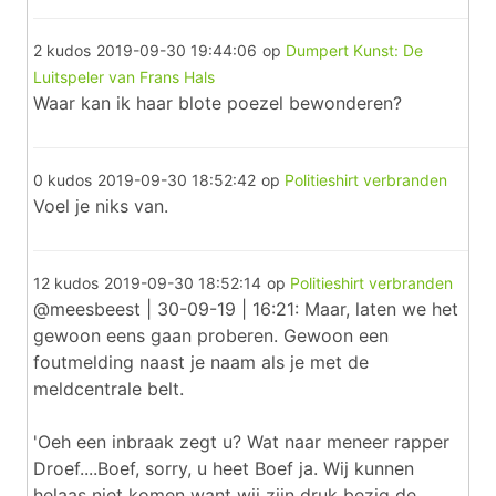
2 kudos
2019-09-30 19:44:06
op
Dumpert Kunst: De
Luitspeler van Frans Hals
Waar kan ik haar blote poezel bewonderen?
0 kudos
2019-09-30 18:52:42
op
Politieshirt verbranden
Voel je niks van.
12 kudos
2019-09-30 18:52:14
op
Politieshirt verbranden
@meesbeest | 30-09-19 | 16:21: Maar, laten we het
gewoon eens gaan proberen. Gewoon een
foutmelding naast je naam als je met de
meldcentrale belt.
'Oeh een inbraak zegt u? Wat naar meneer rapper
Droef....Boef, sorry, u heet Boef ja. Wij kunnen
helaas niet komen want wij zijn druk bezig de