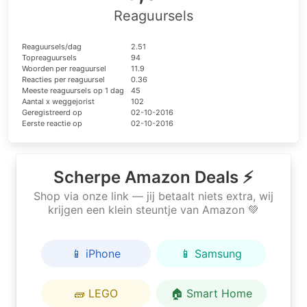
Reaguursels
Reaguursels/dag
2.51
Topreaguursels
94
Woorden per reaguursel
11.9
Reacties per reaguursel
0.36
Meeste reaguursels op 1 dag
45
Aantal x weggejorist
102
Geregistreerd op
02-10-2016
Eerste reactie op
02-10-2016
Scherpe Amazon Deals ⚡
Shop via onze link — jij betaalt niets extra, wij
krijgen een klein steuntje van Amazon 💚
📱 iPhone
📱 Samsung
🧱 LEGO
🏠 Smart Home