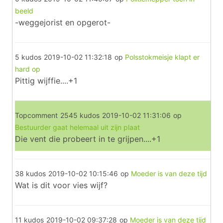
beeld
-weggejorist en opgerot-
5 kudos
2019-10-02 11:32:18
op
Polsstokmeisje klapt er
hard op
Pittig wijffie....+1
Topcomment
2545 kudos
2019-10-02 11:31:06
op
Bestuurder gaat helemaal uit zijn plaat
Die vent die probeert in te grijpen....+1
38 kudos
2019-10-02 10:15:46
op
Moeder is van deze tijd
Wat is dit voor vies wijf?
11 kudos
2019-10-02 09:37:28
op
Moeder is van deze tijd