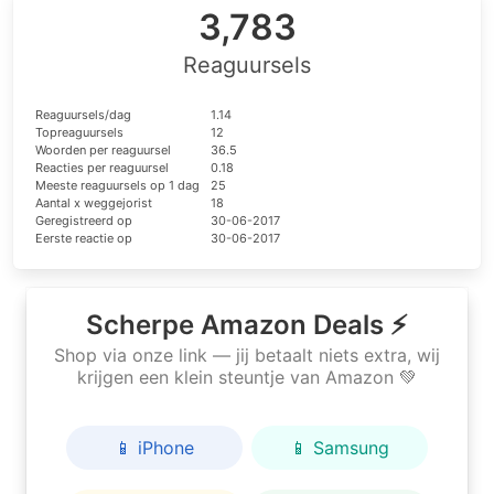
3,783
Reaguursels
Reaguursels/dag
1.14
Topreaguursels
12
Woorden per reaguursel
36.5
Reacties per reaguursel
0.18
Meeste reaguursels op 1 dag
25
Aantal x weggejorist
18
Geregistreerd op
30-06-2017
Eerste reactie op
30-06-2017
Scherpe Amazon Deals ⚡
Shop via onze link — jij betaalt niets extra, wij
krijgen een klein steuntje van Amazon 💚
📱 iPhone
📱 Samsung