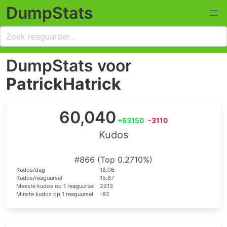
DumpStats
DumpStats voor
PatrickHatrick
60,040
+63150
-3110
Kudos
#866 (Top 0.2710%)
Kudos/dag
18.06
Kudos/reaguursel
15.87
Meeste kudos op 1 reaguursel
2913
Minste kudos op 1 reaguursel
-82