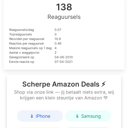
138
Reaguursels
Reaguursels/dag
0.07
Topreaguursels
0
Woorden per reaguursel
10.9
Reacties per reaguursel
0.46
Meeste reaguursels op 1 dag
4
Aantal x weggejorist
2
Geregistreerd op
04-06-2010
Eerste reactie op
07-04-2021
Scherpe Amazon Deals ⚡
Shop via onze link — jij betaalt niets extra, wij
krijgen een klein steuntje van Amazon 💚
📱 iPhone
📱 Samsung