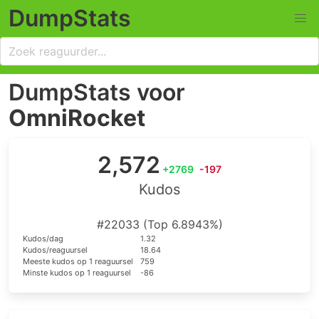
DumpStats
DumpStats voor
OmniRocket
2,572
+2769
-197
Kudos
#22033 (Top 6.8943%)
Kudos/dag
1.32
Kudos/reaguursel
18.64
Meeste kudos op 1 reaguursel
759
Minste kudos op 1 reaguursel
-86