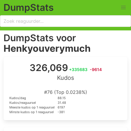
DumpStats
DumpStats voor
Henkyouverymuch
326,069
+335683
-9614
Kudos
#76 (Top 0.0238%)
Kudos/dag
88.15
Kudos/reaguursel
31.48
Meeste kudos op 1 reaguursel
6197
Minste kudos op 1 reaguursel
-381