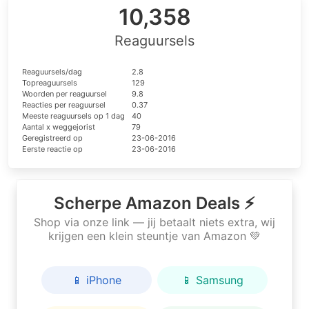
10,358
Reaguursels
Reaguursels/dag
2.8
Topreaguursels
129
Woorden per reaguursel
9.8
Reacties per reaguursel
0.37
Meeste reaguursels op 1 dag
40
Aantal x weggejorist
79
Geregistreerd op
23-06-2016
Eerste reactie op
23-06-2016
Scherpe Amazon Deals ⚡
Shop via onze link — jij betaalt niets extra, wij
krijgen een klein steuntje van Amazon 💚
📱 iPhone
📱 Samsung