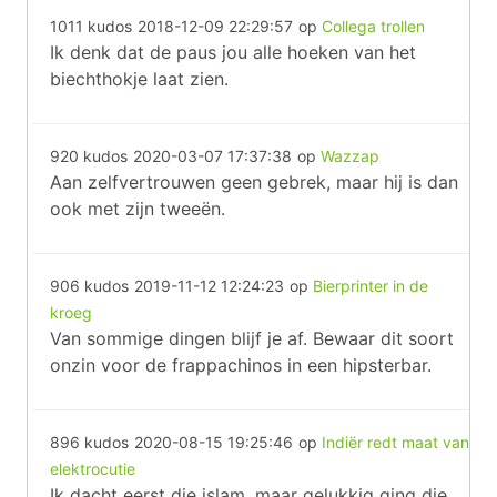
1011 kudos
2018-12-09 22:29:57
op
Collega trollen
Ik denk dat de paus jou alle hoeken van het
biechthokje laat zien.
920 kudos
2020-03-07 17:37:38
op
Wazzap
Aan zelfvertrouwen geen gebrek, maar hij is dan
ook met zijn tweeën.
906 kudos
2019-11-12 12:24:23
op
Bierprinter in de
kroeg
Van sommige dingen blijf je af. Bewaar dit soort
onzin voor de frappachinos in een hipsterbar.
896 kudos
2020-08-15 19:25:46
op
Indiër redt maat van
elektrocutie
Ik dacht eerst die islam, maar gelukkig ging die