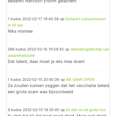
Bedankt hiervoor! Enorm gelachen!
1 kudos
2022-02-17 19:45:38
op
Dumpert cultuursnuiven
in 30 sec
Niks mismee
296 kudos
2022-02-16 19:59:42
op
Valentijnsgedichtje van
pauperkabouter
Dat talent, daar moet je iets mee doen!
1 kudos
2022-02-15 20:40:36
op
WE GAAN OPEN!
Ze zouden kunnen zeggen dat het vaccinatie beleid
een grote scam was bijvoorbeeld
9 kudos
2022-02-15 18:20:45
op
En dan nu de grote truc
Ik vind dat hij dat best goed deed. Maar wat deed