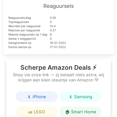
Reaguursels
Reaguursels/dag
0.05
Topreaguursels
0
Woorden per reaguursel
10.4
Reacties per reaguursel
0.27
Meeste reaguursels op 1 dag
8
Aantal x weggejorist
0
Geregistreerd op
16-01-2022
Eerste reactie op
17-01-2022
Scherpe Amazon Deals ⚡
Shop via onze link — jij betaalt niets extra, wij
krijgen een klein steuntje van Amazon 💚
📱 iPhone
📱 Samsung
🧱 LEGO
🏠 Smart Home