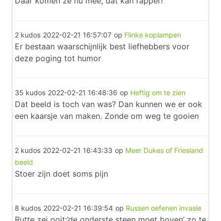
Daar komen ze nu mee, dat kan rapper!
2 kudos
2022-02-21 16:57:07
op
Flinke koplampen
Er bestaan waarschijnlijk best liefhebbers voor
deze poging tot humor
35 kudos
2022-02-21 16:48:36
op
Heftig om te zien
Dat beeld is toch van was? Dan kunnen we er ook
een kaarsje van maken. Zonde om weg te gooien
2 kudos
2022-02-21 16:43:33
op
Meer Dukes of Friesland
beeld
Stoer zijn doet soms pijn
8 kudos
2022-02-21 16:39:54
op
Russen oefenen invasie
Rutte zei ooit:’de onderste steen moet boven’ zo te