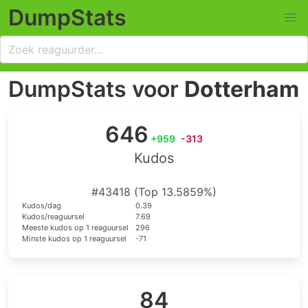
DumpStats
DumpStats voor
Dotterham
646
+959
-313
Kudos
#43418 (Top 13.5859%)
Kudos/dag
0.39
Kudos/reaguursel
7.69
Meeste kudos op 1 reaguursel
296
Minste kudos op 1 reaguursel
-71
84