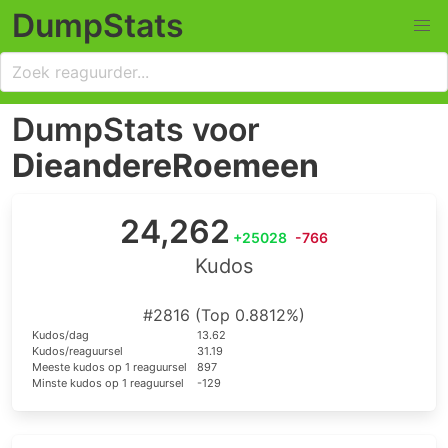
DumpStats
DumpStats voor
DieandereRoemeen
24,262
+25028
-766
Kudos
#2816 (Top 0.8812%)
Kudos/dag
13.62
Kudos/reaguursel
31.19
Meeste kudos op 1 reaguursel
897
Minste kudos op 1 reaguursel
-129