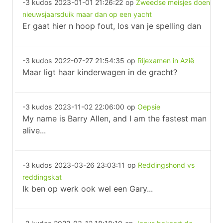
-3 kudos
2023-01-01 21:26:22
op
Zweedse meisjes doen
nieuwsjaarsduik maar dan op een yacht
Er gaat hier n hoop fout, los van je spelling dan
-3 kudos
2022-07-27 21:54:35
op
Rijexamen in Azië
Maar ligt haar kinderwagen in de gracht?
-3 kudos
2023-11-02 22:06:00
op
Oepsie
My name is Barry Allen, and I am the fastest man
alive...
-3 kudos
2023-03-26 23:03:11
op
Reddingshond vs
reddingskat
Ik ben op werk ook wel een Gary...