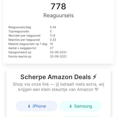
778
Reaguursels
Reaguursels/dag
0.44
Topreaguursels
5
Woorden per reaguursel
11.9
Reacties per reaguursel
0.33
Meeste reaguursels op 1 dag
15
Aantal x weggejorist
27
Geregistreerd op
20-09-2021
Eerste reactie op
20-09-2021
Scherpe Amazon Deals ⚡
Shop via onze link — jij betaalt niets extra, wij
krijgen een klein steuntje van Amazon 💚
📱 iPhone
📱 Samsung