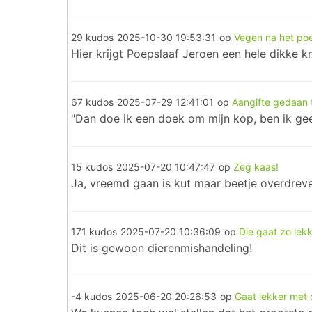
29 kudos
2025-10-30 19:53:31
op
Vegen na het po
Hier krijgt Poepslaaf Jeroen een hele dikke k
67 kudos
2025-07-29 12:41:01
op
Aangifte gedaan t
"Dan doe ik een doek om mijn kop, ben ik ge
15 kudos
2025-07-20 10:47:47
op
Zeg kaas!
Ja, vreemd gaan is kut maar beetje overdreve
171 kudos
2025-07-20 10:36:09
op
Die gaat zo lek
Dit is gewoon dierenmishandeling!
-4 kudos
2025-06-20 20:26:53
op
Gaat lekker met 