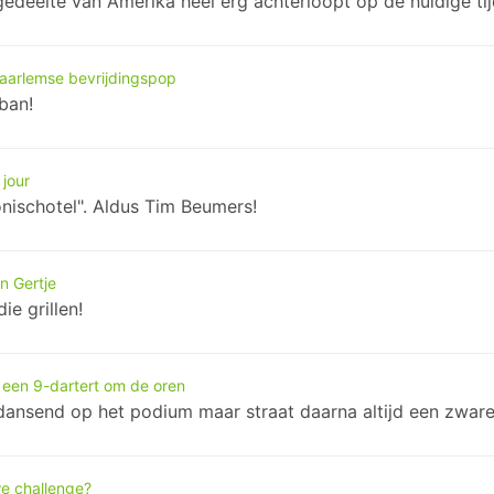
edeelte van Amerika heel erg achterloopt op de huidige tij
aarlemse bevrijdingspop
ban!
 jour
onischotel". Aldus Tim Beumers!
n Gertje
e grillen!
 een 9-dartert om de oren
dansend op het podium maar straat daarna altijd een zware 
e challenge?