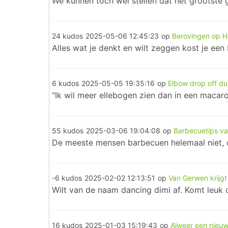
We kunnen toch wel stellen dat het grootste g
24 kudos
2025-05-06 12:45:23
op
Berovingen op H
Alles wat je denkt en wilt zeggen kost je een 
6 kudos
2025-05-05 19:35:16
op
Elbow drop off du
"Ik wil meer ellebogen zien dan in een macar
55 kudos
2025-03-06 19:04:08
op
Barbecuetips va
De meeste mensen barbecuen helemaal niet, di
-6 kudos
2025-02-02 12:13:51
op
Van Gerwen krijgt
Wilt van de naam dancing dimi af. Komt leuk 
16 kudos
2025-01-03 15:19:43
op
Alweer een nieuw