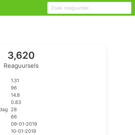
3,620
Reaguursels
1.31
96
14.8
0.83
 dag
28
66
09-01-2019
10-01-2019