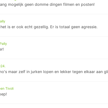
lang mogelijk geen domme dingen filmen en posten!
ally
et is er ook echt gezellig. Er is totaal geen agressie.
Pally
r!
024.
's maar zelf in jurken lopen en lekker tegen elkaar aan gli
en Tivoli
oep!