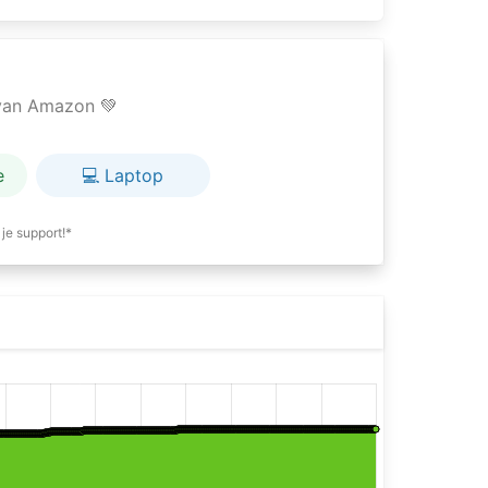
e van Amazon 💚
e
💻 Laptop
je support!*