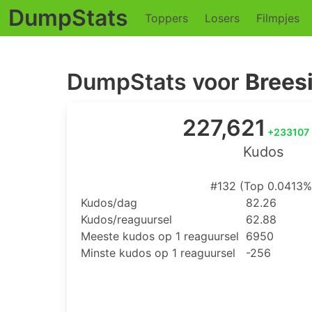
DumpStats
Toppers
Losers
Filmpjes
DumpStats voor
Brees
227,621
+233107
Kudos
#132 (Top 0.0413%
Kudos/dag
82.26
Kudos/reaguursel
62.88
Meeste kudos op 1 reaguursel
6950
Minste kudos op 1 reaguursel
-256