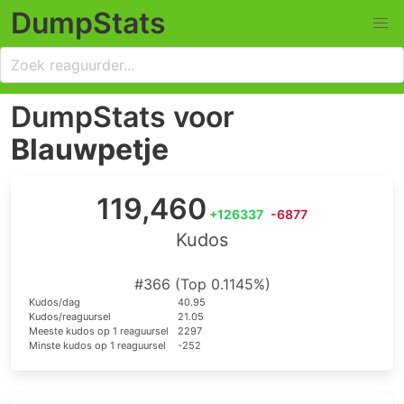
DumpStats
DumpStats voor
Blauwpetje
119,460
+126337
-6877
Kudos
#366 (Top 0.1145%)
Kudos/dag
40.95
Kudos/reaguursel
21.05
Meeste kudos op 1 reaguursel
2297
Minste kudos op 1 reaguursel
-252