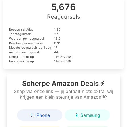
5,676
Reaguursels
Reaguursels/dag
1.95
Topreaguursels
27
Woorden per reaguursel
13.2
Reacties per reaguursel
0.31
Meeste reaguursels op 1 dag
17
Aantal x weggejorist
44
Geregistreerd op
11-08-2018
Eerste reactie op
11-08-2018
Scherpe Amazon Deals ⚡
Shop via onze link — jij betaalt niets extra, wij
krijgen een klein steuntje van Amazon 💚
📱 iPhone
📱 Samsung