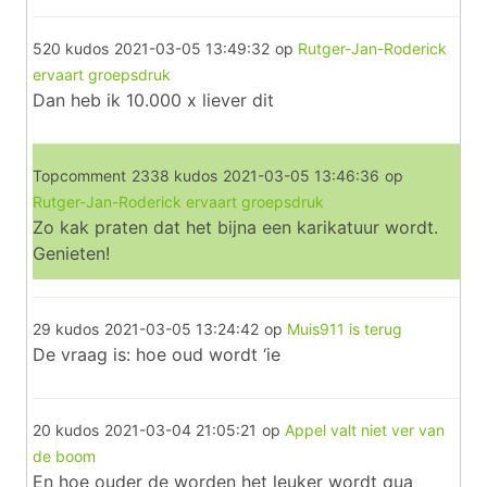
520 kudos
2021-03-05 13:49:32
op
Rutger-Jan-Roderick
ervaart groepsdruk
Dan heb ik 10.000 x liever dit
Topcomment
2338 kudos
2021-03-05 13:46:36
op
Rutger-Jan-Roderick ervaart groepsdruk
Zo kak praten dat het bijna een karikatuur wordt.
Genieten!
29 kudos
2021-03-05 13:24:42
op
Muis911 is terug
De vraag is: hoe oud wordt ‘ie
20 kudos
2021-03-04 21:05:21
op
Appel valt niet ver van
de boom
En hoe ouder de worden het leuker wordt qua