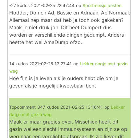
-27 kudos
2021-02-25 22:47:44
op
Sportmeisje pesten
Flodder, Don en Ad, Bassie en Adriaan, Ab Normaal.
Allemaal nep maar dat heb je toch ook gekeken?
Maak je niet druk joh. Dit heet Dumpert dus
worden er verschillende dingen gedumpt. Anders
heette het wel AmaDump ofzo.
14 kudos
2021-02-25 13:27:41
op
Lekker dagje met gezin
weg
Hoe fijn is je leven als je ouders hebt die om je
geven als je mogelijk kwetsbaar bent
Topcomment
347 kudos
2021-02-25 13:16:41
op
Lekker
dagje met gezin weg
Maak er maar grapjes over. Misschien heeft dit
gezin wel een slecht immuunsysteem en zijn ze op
weg naar een verplichte afspraak. Ik zie liever dit