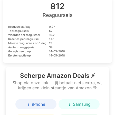
812
Reaguursels
Reaguursels/dag
0.27
Topreaguursels
52
Woorden per reaguursel
16.2
Reacties per reaguursel
1.17
Meeste reaguursels op 1 dag
13
Aantal x weggejorist
39
Geregistreerd op
14-05-2018
Eerste reactie op
14-05-2018
Scherpe Amazon Deals ⚡
Shop via onze link — jij betaalt niets extra, wij
krijgen een klein steuntje van Amazon 💚
📱 iPhone
📱 Samsung