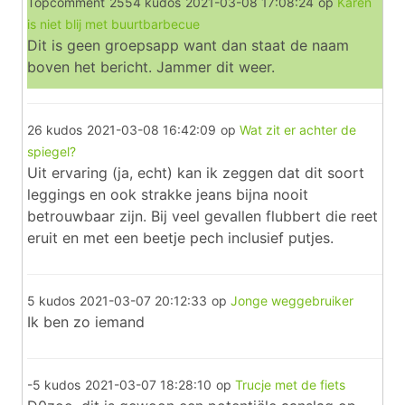
Topcomment
2554 kudos
2021-03-08 17:08:24
op
Karen
is niet blij met buurtbarbecue
Dit is geen groepsapp want dan staat de naam
boven het bericht. Jammer dit weer.
26 kudos
2021-03-08 16:42:09
op
Wat zit er achter de
spiegel?
Uit ervaring (ja, echt) kan ik zeggen dat dit soort
leggings en ook strakke jeans bijna nooit
betrouwbaar zijn. Bij veel gevallen flubbert die reet
eruit en met een beetje pech inclusief putjes.
5 kudos
2021-03-07 20:12:33
op
Jonge weggebruiker
Ik ben zo iemand
-5 kudos
2021-03-07 18:28:10
op
Trucje met de fiets