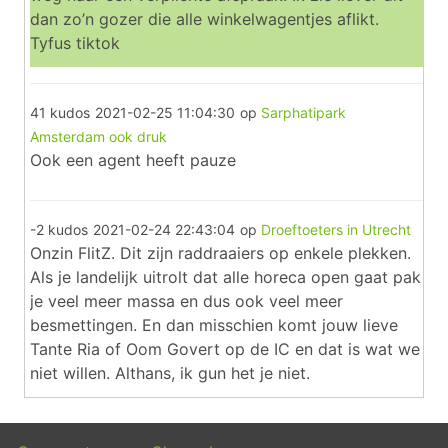
dan zo’n gozer die alle winkelwagentjes aflikt.
Tyfus tiktok
41 kudos
2021-02-25 11:04:30
op
Sarphatipark
Amsterdam ook druk
Ook een agent heeft pauze
-2 kudos
2021-02-24 22:43:04
op
Droeftoeters in Utrecht
Onzin FlitZ. Dit zijn raddraaiers op enkele plekken.
Als je landelijk uitrolt dat alle horeca open gaat pak
je veel meer massa en dus ook veel meer
besmettingen. En dan misschien komt jouw lieve
Tante Ria of Oom Govert op de IC en dat is wat we
niet willen. Althans, ik gun het je niet.