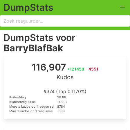
DumpStats
DumpStats voor
BarryBlafBak
116,907
+121458
-4551
Kudos
#374 (Top 0.1170%)
Kudos/dag
38.88
Kudos/reaguursel
143.97
Meeste kudos op 1 reaguursel
8784
Minste kudos op 1 reaguursel
-688