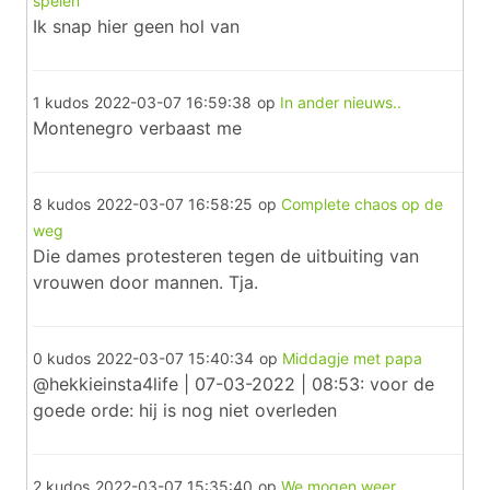
spelen
Ik snap hier geen hol van
1 kudos
2022-03-07 16:59:38
op
In ander nieuws..
Montenegro verbaast me
8 kudos
2022-03-07 16:58:25
op
Complete chaos op de
weg
Die dames protesteren tegen de uitbuiting van
vrouwen door mannen. Tja.
0 kudos
2022-03-07 15:40:34
op
Middagje met papa
@hekkieinsta4life | 07-03-2022 | 08:53: voor de
goede orde: hij is nog niet overleden
2 kudos
2022-03-07 15:35:40
op
We mogen weer