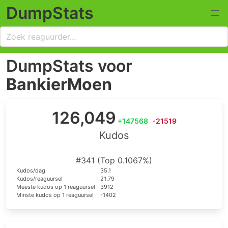
DumpStats
DumpStats voor
BankierMoen
126,049
+147568
-21519
Kudos
#341 (Top 0.1067%)
Kudos/dag
35.1
Kudos/reaguursel
21.79
Meeste kudos op 1 reaguursel
3912
Minste kudos op 1 reaguursel
-1402