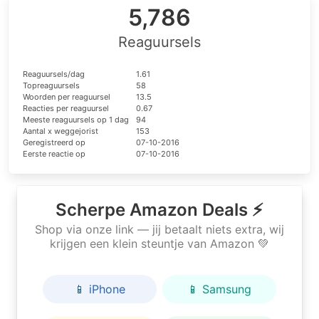
5,786
Reaguursels
Reaguursels/dag
1.61
Topreaguursels
58
Woorden per reaguursel
13.5
Reacties per reaguursel
0.67
Meeste reaguursels op 1 dag
94
Aantal x weggejorist
153
Geregistreerd op
07-10-2016
Eerste reactie op
07-10-2016
Scherpe Amazon Deals ⚡
Shop via onze link — jij betaalt niets extra, wij
krijgen een klein steuntje van Amazon 💚
📱 iPhone
📱 Samsung