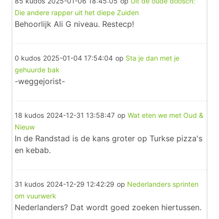
85 kudos
2025-01-06 18:45:05
op
Uit de oude doosch:
Die andere rapper uit het diepe Zuiden
Behoorlijk Ali G niveau. Restecp!
0 kudos
2025-01-04 17:54:04
op
Sta je dan met je
gehuurde bak
-weggejorist-
18 kudos
2024-12-31 13:58:47
op
Wat eten we met Oud &
Nieuw
In de Randstad is de kans groter op Turkse pizza's
en kebab.
31 kudos
2024-12-29 12:42:29
op
Nederlanders sprinten
om vuurwerk
Nederlanders? Dat wordt goed zoeken hiertussen.