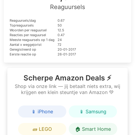
Reaguursels
Reaguursels/dag
0.67
Topreaguursels
50
Woorden per reaguursel
12.5
Reacties per reaguursel
0.47
Meeste reaguursels op 1 dag
24
Aantal x weggejorist
72
Geregistreerd op
20-01-2017
Eerste reactie op
26-01-2017
Scherpe Amazon Deals ⚡
Shop via onze link — jij betaalt niets extra, wij
krijgen een klein steuntje van Amazon 💚
📱 iPhone
📱 Samsung
🧱 LEGO
🏠 Smart Home