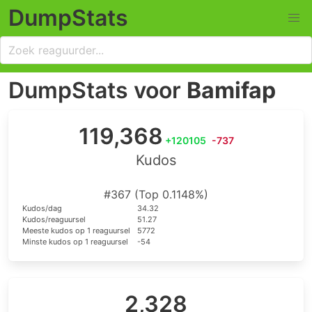
DumpStats
DumpStats voor
Bamifap
119,368
+120105
-737
Kudos
#367 (Top 0.1148%)
Kudos/dag
34.32
Kudos/reaguursel
51.27
Meeste kudos op 1 reaguursel
5772
Minste kudos op 1 reaguursel
-54
2,328