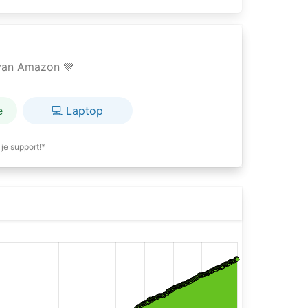
e van Amazon 💚
e
💻 Laptop
je support!*