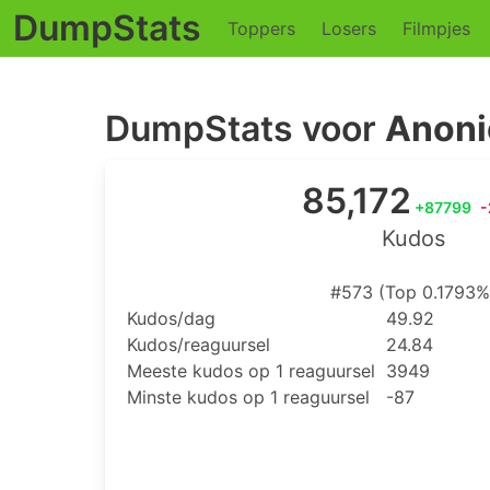
DumpStats
Toppers
Losers
Filmpjes
DumpStats voor
Anoni
85,172
+87799
-
Kudos
#573 (Top 0.1793%
Kudos/dag
49.92
Kudos/reaguursel
24.84
Meeste kudos op 1 reaguursel
3949
Minste kudos op 1 reaguursel
-87