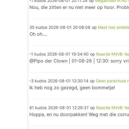
-1 kudos
2026-08-01 20:11:24
op
Megacrash in HD 
Nou, die zitten er nu niet meer op hoor. Prob
35 kudos
2026-08-01 20:08:08
op
Meid met ambiti
Oh oh....
-1 kudos
2026-08-01 19:34:40
op
Reactie KNVB: Keu
@Pipo der Clown | 01-08-26 | 12:30: sorry vrie
-3 kudos
2026-08-01 12:30:14
op
Geen parachute 
Ik heb nog zo gezegd, geen bommetje!
81 kudos
2026-08-01 12:29:37
op
Reactie KNVB: Keu
Hoppa, en nu doorpakken! Weg met die corru