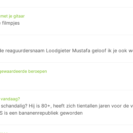
met je gitaar
 filmpjes
e reaguurdersnaam Loodgieter Mustafa geloof ik je ook w
gewaardeerde beroepen
t vandaag?
 schandalig? Hij is 80+, heeft zich tientallen jaren voor d
VS is een bananenrepubliek geworden