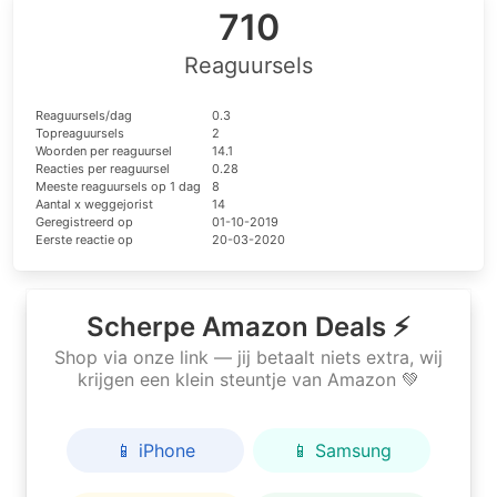
710
Reaguursels
Reaguursels/dag
0.3
Topreaguursels
2
Woorden per reaguursel
14.1
Reacties per reaguursel
0.28
Meeste reaguursels op 1 dag
8
Aantal x weggejorist
14
Geregistreerd op
01-10-2019
Eerste reactie op
20-03-2020
Scherpe Amazon Deals ⚡
Shop via onze link — jij betaalt niets extra, wij
krijgen een klein steuntje van Amazon 💚
📱 iPhone
📱 Samsung