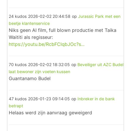
24 kudos
2026-02-02 20:44:58
op
Jurassic Park met een
beetje klantenservice
Niks geen AI film, full blown productie met Taika
Waititi als regisseur:
https://youtu.be/RcbFClqbJOc?s...
70 kudos
2026-02-02 18:32:05
op
Beveiliger uit AZC Budel
laat bewoner zijn voeten kussen
Guantanamo Budel
47 kudos
2026-01-23 09:14:05
op
Inbreker in de bank
betrapt
Helaas werd zijn aanvraag geweigerd