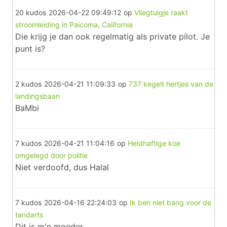
20 kudos
2026-04-22 09:49:12
op
Vliegtuigje raakt
stroomleiding in Paicoma, California
Die krijg je dan ook regelmatig als private pilot. Je
punt is?
2 kudos
2026-04-21 11:09:33
op
737 kegelt hertjes van de
landingsbaan
BaMbi
7 kudos
2026-04-21 11:04:16
op
Heldhaftige koe
omgelegd door politie
Niet verdoofd, dus Halal
7 kudos
2026-04-16 22:24:03
op
Ik ben niet bang voor de
tandarts
Dit is m'n moeder