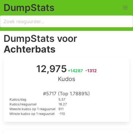
DumpStats
DumpStats voor
Achterbats
12,975
+14287
-1312
Kudos
#5717 (Top 1.7889%)
Kudos/dag
5.57
Kudos/reaguursel
18.27
Meeste kudos op 1 reaguursel
911
Minste kudos op 1 reaguursel
-110