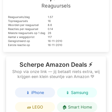
Reaguursels
Reaguursels/dag
1.57
Topreaguursels
16
Woorden per reaguursel
8.6
Reacties per reaguursel
0.14
Meeste reaguursels op 1 dag
26
Aantal x weggejorist
117
Geregistreerd op
16-11-2010
Eerste reactie op
16-11-2010
Scherpe Amazon Deals ⚡
Shop via onze link — jij betaalt niets extra, wij
krijgen een klein steuntje van Amazon 💚
📱 iPhone
📱 Samsung
🧱 LEGO
🏠 Smart Home