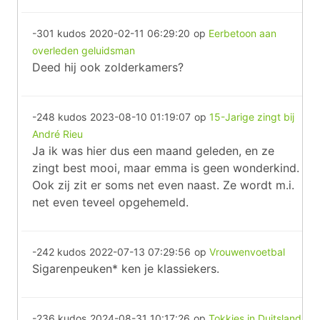
-301 kudos
2020-02-11 06:29:20
op
Eerbetoon aan
overleden geluidsman
Deed hij ook zolderkamers?
-248 kudos
2023-08-10 01:19:07
op
15-Jarige zingt bij
André Rieu
Ja ik was hier dus een maand geleden, en ze
zingt best mooi, maar emma is geen wonderkind.
Ook zij zit er soms net even naast. Ze wordt m.i.
net even teveel opgehemeld.
-242 kudos
2022-07-13 07:29:56
op
Vrouwenvoetbal
Sigarenpeuken* ken je klassiekers.
-236 kudos
2024-08-31 10:17:26
op
Tokkies in Duitsland