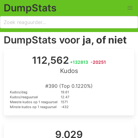
DumpStats
DumpStats voor
ja, of niet
112,562
+132813
-20251
Kudos
#390 (Top 0.1220%)
Kudos/dag
19.61
Kudos/reaguursel
12.47
Meeste kudos op 1 reaguursel
1571
Minste kudos op 1 reaguursel
-432
9,029