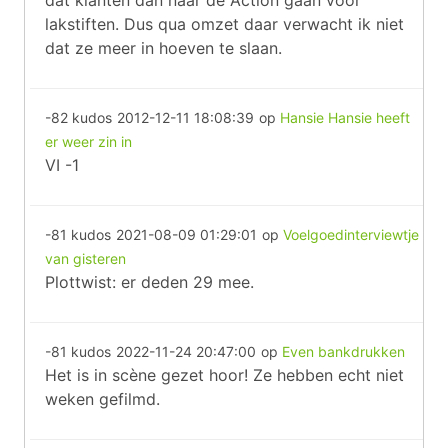
dat klanten dan naar de Action gaan voor
lakstiften. Dus qua omzet daar verwacht ik niet
dat ze meer in hoeven te slaan.
-82 kudos
2012-12-11 18:08:39
op
Hansie Hansie heeft
er weer zin in
VI -1
-81 kudos
2021-08-09 01:29:01
op
Voelgoedinterviewtje
van gisteren
Plottwist: er deden 29 mee.
-81 kudos
2022-11-24 20:47:00
op
Even bankdrukken
Het is in scène gezet hoor! Ze hebben echt niet
weken gefilmd.