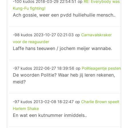
-100 kudos
2018-03-29 22:54:51
op
RE: Everybody was
Kung-Fu fighting!
Ach gossie, weer een pvdd huiliehuilie mensch..
-98 kudos
2023-10-27 02:21:03
op
Carnavalskraker
voor de reaguurder
Laffe hans teeuwen / jochem meijer wannabe.
-97 kudos
2022-06-27 18:39:56
op
Politieagentje pesten
De woorden Politie? Waar heb jij leren rekenen,
meid?
-97 kudos
2013-02-08 18:22:47
op
Charlie Brown speelt
Harlem Shake
En wat een kutnummer inmiddels..