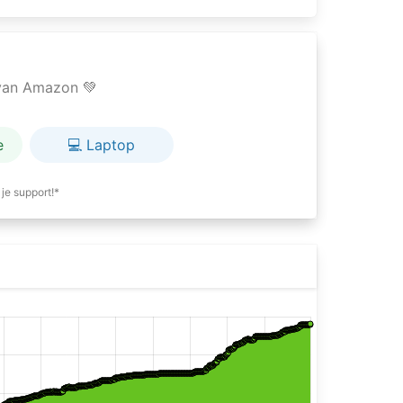
e van Amazon 💚
e
💻 Laptop
je support!*