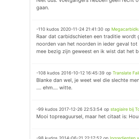
Niet dus. Voetgangers hebben geen recht o
gaan.
-110 kudos
2020-11-24 21:41:30
op
Megacarbidk
Raar dat carbidschieten een traditie wordt g
noorden van het noorden in ieder geval tot
mee bezig zijn geweest en ik wist dat het 
-108 kudos
2016-10-12 16:45:39
op
Translate Fai
Blanke dan wel, je weet wel die slechte me
.... ehm.... witte.
-99 kudos
2017-12-26 22:53:54
op
stagiaire bij
Mooi topreaguursel, maar het citaat is: Hou
-98 kudos
2014-06-21 22:17:52
op
Ingredienten 