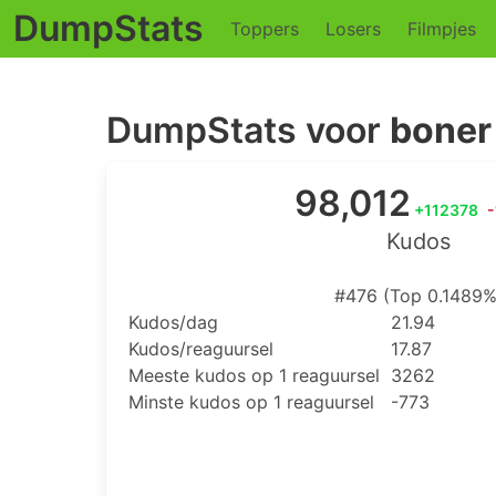
DumpStats
Toppers
Losers
Filmpjes
DumpStats voor
boner 
98,012
+112378
Kudos
#476 (Top 0.1489%
Kudos/dag
21.94
Kudos/reaguursel
17.87
Meeste kudos op 1 reaguursel
3262
Minste kudos op 1 reaguursel
-773