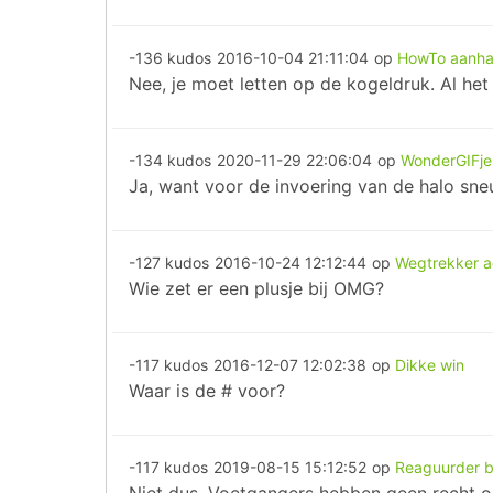
-136 kudos
2016-10-04 21:11:04
op
HowTo aanha
Nee, je moet letten op de kogeldruk. Al he
-134 kudos
2020-11-29 22:06:04
op
WonderGIFje
Ja, want voor de invoering van de halo sneu
-127 kudos
2016-10-24 12:12:44
op
Wegtrekker ac
Wie zet er een plusje bij OMG?
-117 kudos
2016-12-07 12:02:38
op
Dikke win
Waar is de # voor?
-117 kudos
2019-08-15 15:12:52
op
Reaguurder b