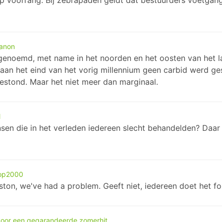
p voorrang. Bij zebrapaden geldt dat bestuurders voetgang
anon
enoemd, met name in het noorden en het oosten van het land 
 aan het eind van het vorig millennium geen carbid werd g
bestond. Maar het niet meer dan marginaal.
l
nsen die in het verleden iedereen slecht behandelden? Daar
 Top2000
ston, we've had a problem. Geeft niet, iedereen doet het fo
voor een gegarandeerde zomerhit