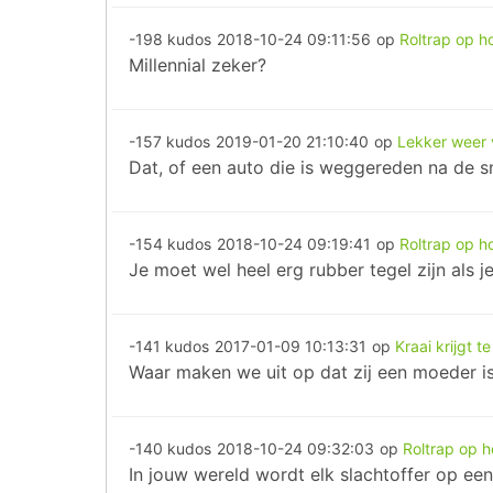
-198 kudos
2018-10-24 09:11:56
op
Roltrap op h
Millennial zeker?
-157 kudos
2019-01-20 21:10:40
op
Lekker weer 
Dat, of een auto die is weggereden na de 
-154 kudos
2018-10-24 09:19:41
op
Roltrap op h
Je moet wel heel erg rubber tegel zijn als j
-141 kudos
2017-01-09 10:13:31
op
Kraai krijgt t
Waar maken we uit op dat zij een moeder is
-140 kudos
2018-10-24 09:32:03
op
Roltrap op h
In jouw wereld wordt elk slachtoffer op e